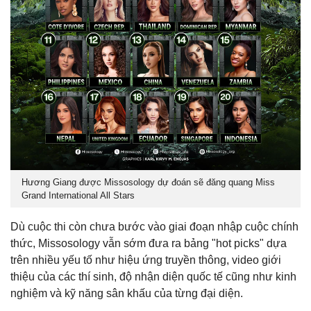
Hương Giang được Missosology dự đoán sẽ đăng quang Miss
Grand International All Stars
Dù cuộc thi còn chưa bước vào giai đoạn nhập cuộc chính
thức, Missosology vẫn sớm đưa ra bảng "hot picks" dựa
trên nhiều yếu tố như hiệu ứng truyền thông, video giới
thiệu của các thí sinh, độ nhận diện quốc tế cũng như kinh
nghiệm và kỹ năng sân khấu của từng đại diện.