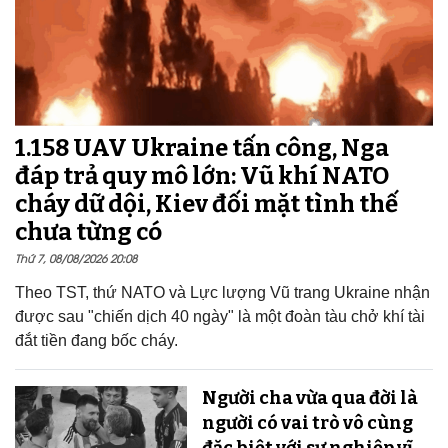
1.158 UAV Ukraine tấn công, Nga
đáp trả quy mô lớn: Vũ khí NATO
cháy dữ dội, Kiev đối mặt tình thế
chưa từng có
Thứ 7, 08/08/2026 20:08
Theo TST, thứ NATO và Lực lượng Vũ trang Ukraine nhận
được sau "chiến dịch 40 ngày" là một đoàn tàu chở khí tài
đắt tiền đang bốc cháy.
Người cha vừa qua đời là
người có vai trò vô cùng
đặc biệt với sự nghiệp vĩ