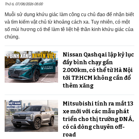
Thứ 6, 07/08/2026 05:00
Muỗi sử dụng khứu giác làm công cụ chủ đạo để nhận biết
và tìm kiếm vật chủ từ khoảng cách xa. Tuy nhiên, có một
số mùi hương có thể làm tê liệt hệ thần kinh khứu giác của
chúng.
Nissan Qashqai lập kỷ lục
đầy bình chạy gần
2.000km, có thể từ Hà Nội
tới TP.HCM không cần đổ
thêm xăng
Mitsubishi tính ra mắt 13
xe mới với các mẫu phát
triển cho thị trường ĐNÁ,
có cả dòng chuyên off-
road