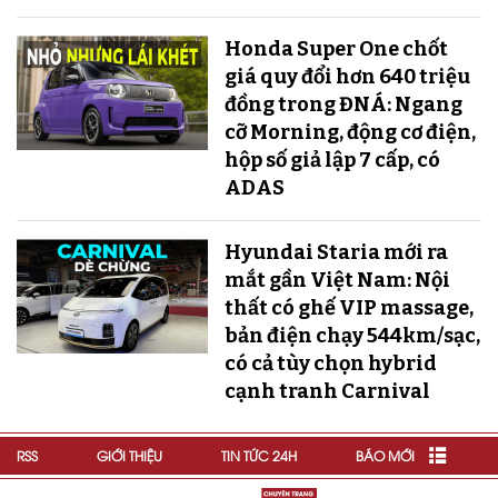
Honda Super One chốt
giá quy đổi hơn 640 triệu
đồng trong ĐNÁ: Ngang
cỡ Morning, động cơ điện,
hộp số giả lập 7 cấp, có
ADAS
Hyundai Staria mới ra
mắt gần Việt Nam: Nội
thất có ghế VIP massage,
bản điện chạy 544km/sạc,
có cả tùy chọn hybrid
cạnh tranh Carnival
RSS
GIỚI THIỆU
TIN TỨC 24H
BÁO MỚI