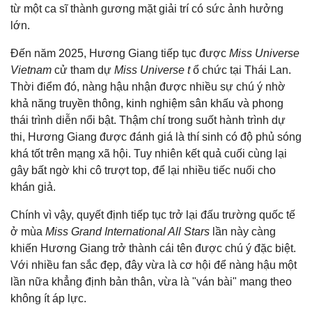
từ một ca sĩ thành gương mặt giải trí có sức ảnh hưởng
lớn.
Đến năm 2025, Hương Giang tiếp tục được
Miss Universe
Vietnam
cử tham dự
Miss Universe t
ổ chức tại Thái Lan.
Thời điểm đó, nàng hậu nhận được nhiều sự chú ý nhờ
khả năng truyền thông, kinh nghiệm sân khấu và phong
thái trình diễn nổi bật. Thậm chí trong suốt hành trình dự
thi, Hương Giang được đánh giá là thí sinh có độ phủ sóng
khá tốt trên mạng xã hội. Tuy nhiên kết quả cuối cùng lại
gây bất ngờ khi cô trượt top, để lại nhiều tiếc nuối cho
khán giả.
Chính vì vậy, quyết định tiếp tục trở lại đấu trường quốc tế
ở mùa
Miss Grand International All Stars
lần này càng
khiến Hương Giang trở thành cái tên được chú ý đặc biệt.
Với nhiều fan sắc đẹp, đây vừa là cơ hội để nàng hậu một
lần nữa khẳng định bản thân, vừa là "ván bài" mang theo
không ít áp lực.