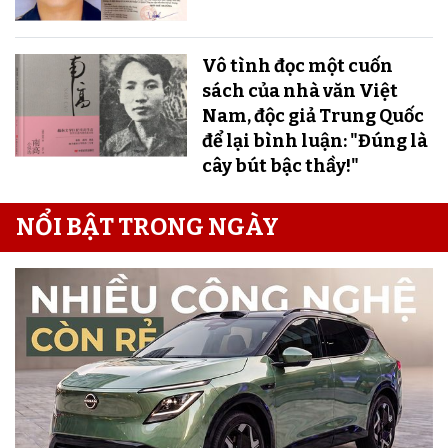
Vô tình đọc một cuốn
sách của nhà văn Việt
Nam, độc giả Trung Quốc
để lại bình luận: "Đúng là
cây bút bậc thầy!"
NỔI BẬT TRONG NGÀY