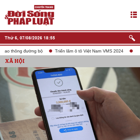
Thứ 6, 07/08/2026 18:55
o thông đường bộ
Triển lãm ô tô Việt Nam VMS 2024
tắt só
XÃ HỘI