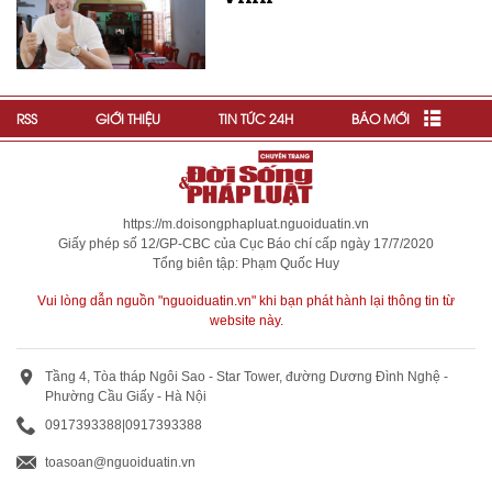
RSS
GIỚI THIỆU
TIN TỨC 24H
BÁO MỚI
https://m.doisongphapluat.nguoiduatin.vn
Giấy phép số 12/GP-CBC của Cục Báo chí cấp ngày 17/7/2020
Tổng biên tập: Phạm Quốc Huy
Vui lòng dẫn nguồn "nguoiduatin.vn" khi bạn phát hành lại thông tin từ
website này.
Tầng 4, Tòa tháp Ngôi Sao - Star Tower, đường Dương Đình Nghệ -
Phường Cầu Giấy - Hà Nội
0917393388
|
0917393388
toasoan@nguoiduatin.vn