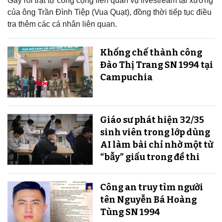
Gây rối trật tự công cộng liên quan vụ livestream tại xưởng
của ông Trần Đình Tiệp (Vua Quạt), đồng thời tiếp tục điều
tra thêm các cá nhân liên quan.
Khống chế thành công
Đào Thị Trang SN 1994 tại
Campuchia
Giáo sư phát hiện 32/35
sinh viên trong lớp dùng
AI làm bài chỉ nhờ một từ
“bẫy” giấu trong đề thi
Công an truy tìm người
tên Nguyễn Bá Hoàng
Tùng SN 1994