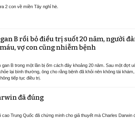
đưa 2 con về miền Tây nghỉ hè.
gan B rồi bỏ điều trị suốt 20 năm, người đ
c máu, vợ con cũng nhiễm bệnh
m gan B trong một lần bị ốm cách đây khoảng 20 năm. Sau một đợt u
 khỏe lại bình thường, ông cho rằng bệnh đã khỏi nên không tái khám,
ông tiếp tục điều trị.
arwin đã đúng
úi cao Trung Quốc đã chứng minh cho giả thuyết mà Charles Darwin 