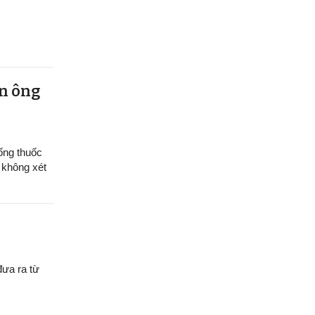
àn ông
ống thuốc
 không xét
đưa ra từ