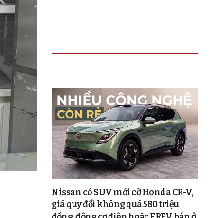
TIN ĐỌC NHIỀU
Nissan có SUV mới cỡ Honda CR-V,
giá quy đổi không quá 580 triệu
đồng, động cơ điện hoặc EREV, bán ở