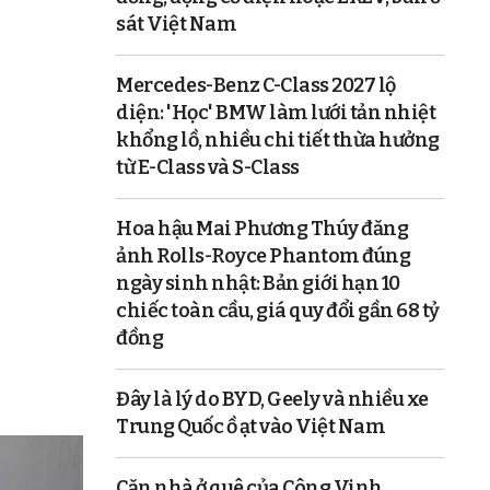
sát Việt Nam
Mercedes-Benz C-Class 2027 lộ
diện: 'Học' BMW làm lưới tản nhiệt
khổng lồ, nhiều chi tiết thừa hưởng
từ E-Class và S-Class
Hoa hậu Mai Phương Thúy đăng
ảnh Rolls-Royce Phantom đúng
ngày sinh nhật: Bản giới hạn 10
chiếc toàn cầu, giá quy đổi gần 68 tỷ
đồng
Đây là lý do BYD, Geely và nhiều xe
Trung Quốc ồ ạt vào Việt Nam
Căn nhà ở quê của Công Vinh