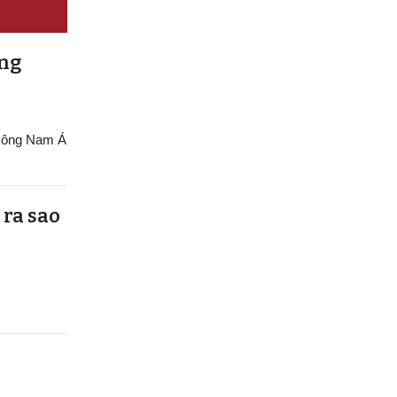
ung
 Đông Nam Á
 ra sao