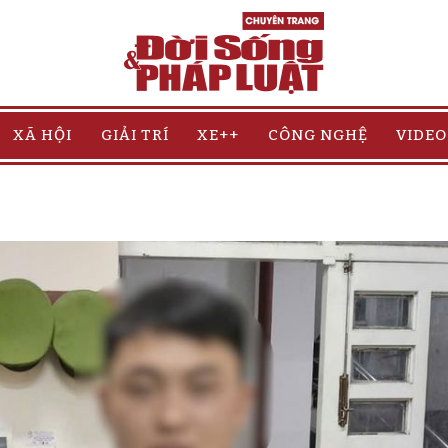
XÃ HỘI
GIẢI TRÍ
XE++
CÔNG NGHỆ
VIDEO