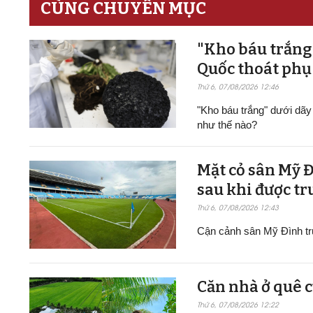
CÙNG CHUYÊN MỤC
"Kho báu trắng
Quốc thoát ph
Thứ 6, 07/08/2026 12:46
"Kho báu trắng" dưới dã
như thế nào?
Mặt cỏ sân Mỹ 
sau khi được t
Thứ 6, 07/08/2026 12:43
Cận cảnh sân Mỹ Đình trư
Căn nhà ở quê 
Thứ 6, 07/08/2026 12:22