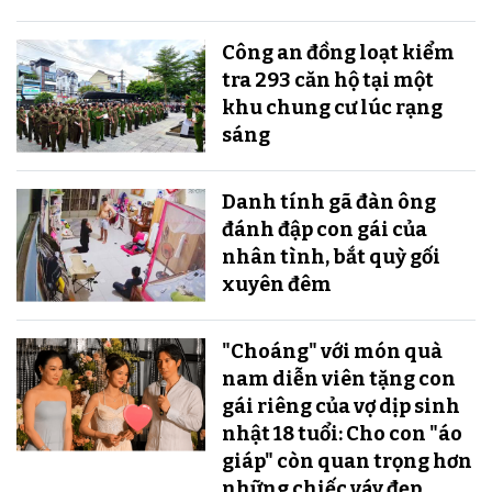
Công an đồng loạt kiểm
tra 293 căn hộ tại một
khu chung cư lúc rạng
sáng
Danh tính gã đàn ông
đánh đập con gái của
nhân tình, bắt quỳ gối
xuyên đêm
"Choáng" với món quà
nam diễn viên tặng con
gái riêng của vợ dịp sinh
nhật 18 tuổi: Cho con "áo
giáp" còn quan trọng hơn
những chiếc váy đẹp