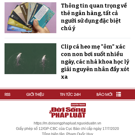
Thông tin quan trọng về
thẻ ngân hàng, tất cả
người sử dụng đặc biệt
chú ý
Clip cá heo mẹ "ôm" xác
con non bơi suốt nhiều
ngày, các nhà khoa học lý
giải nguyên nhân đầy xót
xa
RSS
GIỚI THIỆU
TIN TỨC 24H
BÁO MỚI
https://m.doisongphapluat.nguoiduatin.vn
Giấy phép số 12/GP-CBC của Cục Báo chí cấp ngày 17/7/2020
Tổng biên tập: Phạm Quốc Huy