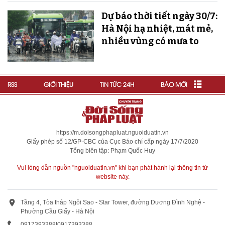
Dự báo thời tiết ngày 30/7:
Hà Nội hạ nhiệt, mát mẻ,
nhiều vùng có mưa to
RSS
GIỚI THIỆU
TIN TỨC 24H
BÁO MỚI
https://m.doisongphapluat.nguoiduatin.vn
Giấy phép số 12/GP-CBC của Cục Báo chí cấp ngày 17/7/2020
Tổng biên tập: Phạm Quốc Huy
Vui lòng dẫn nguồn "nguoiduatin.vn" khi bạn phát hành lại thông tin từ
website này.
Tầng 4, Tòa tháp Ngôi Sao - Star Tower, đường Dương Đình Nghệ -
Phường Cầu Giấy - Hà Nội
0917393388
|
0917393388