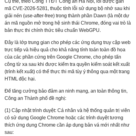
Cụ thể, theo Cổng TTĐT Công an Hà Nội, lỗi được gán
mã CVE-2026-5281, thuộc tính lỗi sử dụng bộ nhớ sau khi
giải nén (use-after-free) trong thành phần Dawn (là một dự
án mã nguồn mở trong hệ sinh thái Chrome, đóng vai trò là
bản thực thi chính thức tiêu chuẩn WebGPU.
Đây là lớp trung gian cho phép các ứng dụng truy cập web
trực tiếp và hiệu quả cho khả năng tính toán toàn đồ họa
của các phần cứng trên Google Chrome, cho phép tấn
công từ xa sau khi được kiểm tra quyền kiểm soát kết xuất
(trình kết xuất) có thể thực thi mã tùy ý thông qua một trang
HTML độc hại.
Để tăng cường bảo đảm an ninh mạng, an toàn thông tin,
Công an Thành phố đề nghị:
(1) Cập nhật trình duyệt: Cá nhân và hệ thống quản trị viên
có sử dụng Google Chrome hoặc các trình duyệt tương
thích ứng dụng Chrome cần áp dụng bản vá mới nhất như
sau: