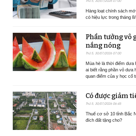
Thứ 5, 30/07/2026 07:00
Hàng loạt chính sách mới v
có hiệu lực trong tháng 8
Phần tưởng vô g
nắng nóng
Thứ 5, 30/07/2026 07:00
Mùa hè là thời điểm dưa h
ai biết rằng phần vỏ dưa 
quan điểm của y học cổ t
Có được giảm ti
Thứ 5, 30/07/2026 06:45
Thuế cơ sở 10 tỉnh Bắc N
đích đất tặng cho?