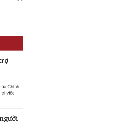
trợ
 của Chính
trí việc
 người