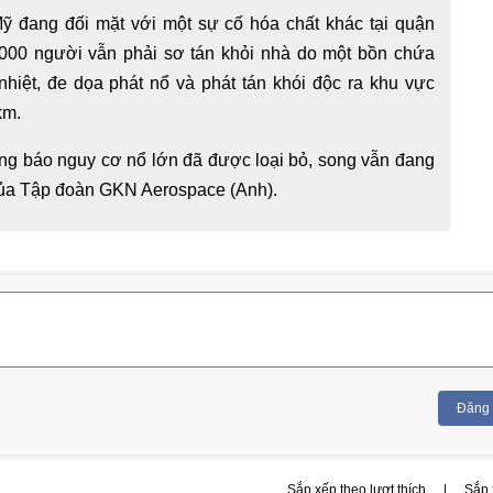
Mỹ đang đối mặt với một sự cố hóa chất khác tại quận
.000 người vẫn phải sơ tán khỏi nhà do một bồn chứa
 nhiệt, đe dọa phát nổ và phát tán khói độc ra khu vực
km.
ng báo nguy cơ nổ lớn đã được loại bỏ, song vẫn đang
 của Tập đoàn GKN Aerospace (Anh).
Đăng
Sắp xếp theo lượt thích
|
Sắp 