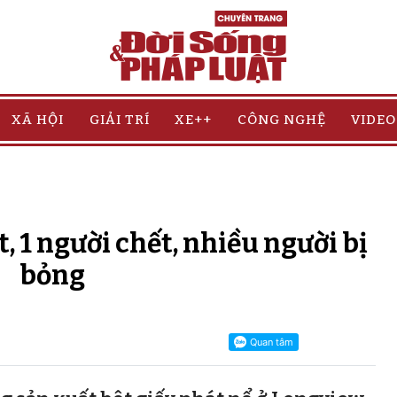
XÃ HỘI
GIẢI TRÍ
XE++
CÔNG NGHỆ
VIDEO
, 1 người chết, nhiều người bị
bỏng