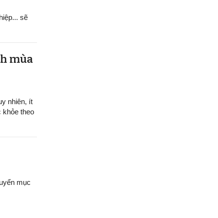
hiệp... sẽ
ệnh mùa
y nhiên, ít
c khỏe theo
chuyển mục