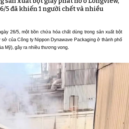
 sản xuất bột giấy phát nổ ở Longview,
/5 đã khiến 1 người chết và nhiều
ngày 26/5, một bồn chứa hóa chất dùng trong sản xuất bột
i cơ sở của Công ty Nippon Dynawave Packaging ở thành phố
ủa Mỹ), gây ra nhiều thương vong.