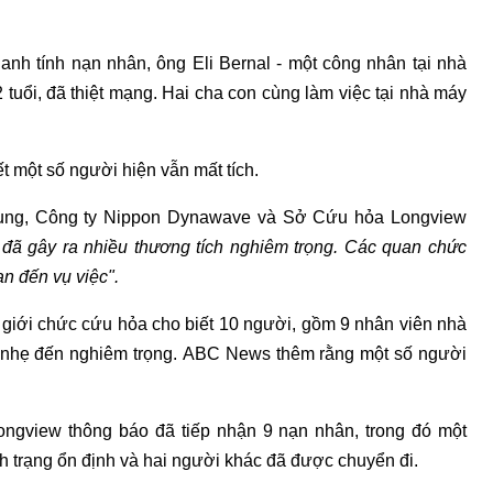
nh tính nạn nhân, ông Eli Bernal - một công nhân tại nhà
2 tuổi, đã thiệt mạng. Hai cha con cùng làm việc tại nhà máy
t một số người hiện vẫn mất tích.
hung, Công ty Nippon Dynawave và Sở Cứu hỏa Longview
 đã gây ra nhiều thương tích nghiêm trọng. Các quan chức
n đến vụ việc".
 giới chức cứu hỏa cho biết 10 người, gồm 9 nhân viên nhà
ừ nhẹ đến nghiêm trọng. ABC News thêm rằng một số người
ongview thông báo đã tiếp nhận 9 nạn nhân, trong đó một
nh trạng ổn định và hai người khác đã được chuyển đi.