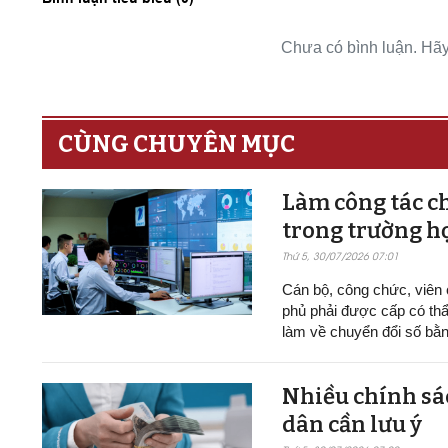
Chưa có bình luận. Hãy 
CÙNG CHUYÊN MỤC
Làm công tác ch
trong trường h
Thứ 5, 30/07/2026 07:01
Cán bộ, công chức, viên
phủ phải được cấp có thẩ
làm về chuyển đổi số bằn
Nhiều chính sác
dân cần lưu ý