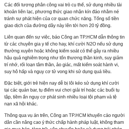
Các đối tượng phân công vai trò cụ thể, sử dụng nhiều tài
khoản liên lạc, phương thức giao nhận kín đáo nhằm né
tránh sự phát hiện của cơ quan chức năng. Tổng số tiền
giao dịch của đường dây này lên tới hơn 20 tỷ đồng.
Liên quan đến sự việc, báo Công an TP.HCM dẫn thông tin
từ các chuyên gia y tế cho hay, khí cười N2O nếu sử dụng
thường xuyên hoặc không kiểm soát có thể gây ra nhiều
hậu quả nghiêm trọng như tổn thương thần kinh, suy giảm
trí nhớ, rối loạn tâm thần, ảo giác, mất kiểm soát hành vi,
suy hô hấp và nguy cơ tử vong khi sử dụng quá liều.
Đặc biệt, giới trẻ hiện nay dễ bị lôi kéo sử dụng khí cười
tại các quán bar, tụ điểm vui chơi giải trí hoặc các buổi tụ
tập, tiềm ẩn nguy cơ phát sinh nhiều loại tội phạm và tệ
nạn xã hội khác.
Thông qua vụ án trên, Công an TP.HCM khuyến cáo người
dân cần nâng cao ý thức chấp hành pháp luật, không tham