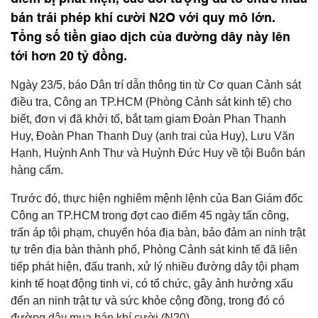
bán trái phép khí cười N2O với quy mô lớn.
Tổng số tiền giao dịch của đường dây này lên
tới hơn 20 tỷ đồng.
Ngày 23/5, báo Dân trí dẫn thông tin từ Cơ quan Cảnh sát
điều tra, Công an TP.HCM (Phòng Cảnh sát kinh tế) cho
biết, đơn vị đã khởi tố, bắt tạm giam Đoàn Phan Thanh
Huy, Đoàn Phan Thanh Duy (anh trai của Huy), Lưu Văn
Hạnh, Huỳnh Anh Thư và Huỳnh Đức Huy về tội Buôn bán
hàng cấm.
Trước đó, thực hiện nghiêm mệnh lệnh của Ban Giám đốc
Công an TP.HCM trong đợt cao điểm 45 ngày tấn công,
trấn áp tội phạm, chuyển hóa địa bàn, bảo đảm an ninh trật
tự trên địa bàn thành phố, Phòng Cảnh sát kinh tế đã liên
tiếp phát hiện, đấu tranh, xử lý nhiều đường dây tội phạm
kinh tế hoạt động tinh vi, có tổ chức, gây ảnh hưởng xấu
đến an ninh trật tự và sức khỏe cộng đồng, trong đó có
đường dây mua bán khí cười (N20).