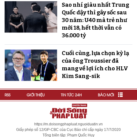
Sao nhí giàu nhất Trung
Quốc dậy thì gây sốc sau
30 năm: U40 mà trẻ như
mới 18, hết thời vẫn có
36.000 tỷ
Cuối cùng, lựa chọn kỳ lạ
của ông Troussier đã
mang về lợi ích cho HLV
Kim Sang-sik
RSS
GIỚI THIỆU
TIN TỨC 24H
BÁO MỚI
https://m.doisongphapluat.nguoiduatin.vn
Giấy phép số 12/GP-CBC của Cục Báo chí cấp ngày 17/7/2020
Tổng biên tập: Phạm Quốc Huy