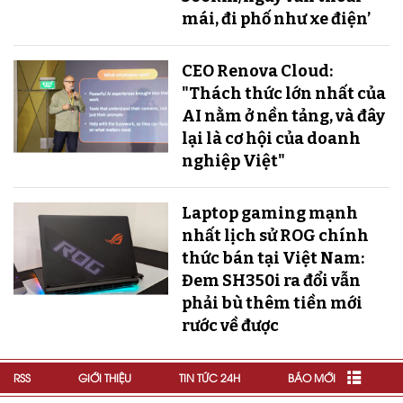
mái, đi phố như xe điện’
CEO Renova Cloud:
"Thách thức lớn nhất của
AI nằm ở nền tảng, và đây
lại là cơ hội của doanh
nghiệp Việt"
Laptop gaming mạnh
nhất lịch sử ROG chính
thức bán tại Việt Nam:
Đem SH350i ra đổi vẫn
phải bù thêm tiền mới
rước về được
RSS
GIỚI THIỆU
TIN TỨC 24H
BÁO MỚI