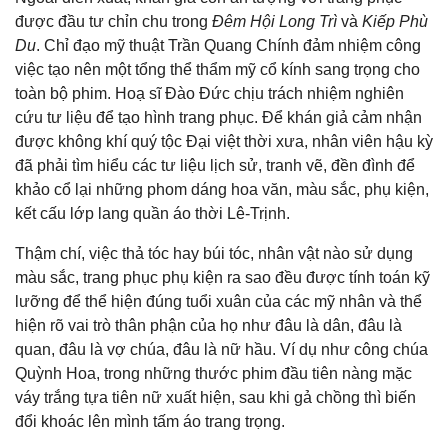
được đầu tư chỉn chu trong
Đêm Hội Long Trì
và
Kiếp Phù
Du
. Chỉ đạo mỹ thuật Trần Quang Chính đảm nhiệm công
việc tạo nên một tổng thể thẩm mỹ cổ kính sang trọng cho
toàn bộ phim. Hoạ sĩ Đào Đức chịu trách nhiệm nghiên
cứu tư liệu để tạo hình trang phục. Để khán giả cảm nhận
được không khí quý tộc Đại việt thời xưa, nhân viên hậu kỳ
đã phải tìm hiểu các tư liệu lịch sử, tranh vẽ, đền đình để
khảo cổ lại những phom dáng hoa văn, màu sắc, phụ kiện,
kết cấu lớp lang quần áo thời Lê-Trịnh.
Thậm chí, việc thả tóc hay búi tóc, nhân vật nào sử dụng
màu sắc, trang phục phụ kiện ra sao đều được tính toán kỹ
lưỡng để thể hiện đúng tuổi xuân của các mỹ nhân và thể
hiện rõ vai trò thân phận của họ như đâu là dân, đâu là
quan, đâu là vợ chúa, đâu là nữ hầu. Ví dụ như công chúa
Quỳnh Hoa, trong những thước phim đầu tiên nàng mặc
váy trắng tựa tiên nữ xuất hiện, sau khi gả chồng thì biến
đổi khoác lên mình tấm áo trang trọng.