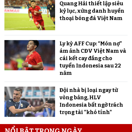
Quang Hải thiết lập siêu
kỷ lục, xứng danh huyền
thoại bóng đá Việt Nam
Ly kỳ AFF Cup: “Món nợ”
ám ảnh CĐV Việt Nam và
cái kết cay đắng cho
tuyển Indonesia sau 22
năm
Đội nhà bị loại ngay từ
vòng bảng, HLV
Indonesia bất ngờ trách
trọng tài "khó tính"
NỔI BẬT TRONG NGÀY