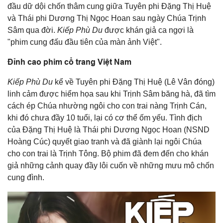
đầu dữ dội chốn thâm cung giữa Tuyên phi Đặng Thị Huệ
và Thái phi Dương Thị Ngọc Hoan sau ngày Chúa Trịnh
Sâm qua đời.
Kiếp Phù Du
được khán giả ca ngợi là
"phim cung đấu đầu tiên của màn ảnh Việt".
Đỉnh cao phim cổ trang Việt Nam
Kiếp Phù Du
kể về Tuyên phi Đặng Thị Huệ (Lê Vân đóng)
linh cảm được hiểm họa sau khi Trịnh Sâm băng hà, đã tìm
cách ép Chúa nhường ngôi cho con trai nàng Trịnh Cán,
khi đó chưa đầy 10 tuổi, lại có cơ thể ốm yếu. Tình địch
của Đặng Thị Huệ là Thái phi Dương Ngọc Hoan (NSND
Hoàng Cúc) quyết giao tranh và đã giành lại ngôi Chúa
cho con trai là Trịnh Tông. Bộ phim đã đem đến cho khán
giả những cảnh quay đầy lôi cuốn về những mưu mô chốn
cung đình.