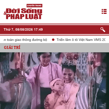
Thứ 7, 08/08/2026 17:49
ao thông đường bộ
Triển lãm ô tô Việt Nam VMS 2024
tắt só
GIẢI TRÍ