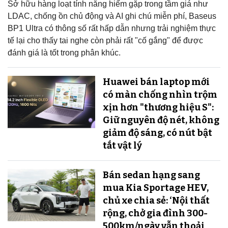
Sở hữu hàng loạt tính năng hiếm gặp trong tầm giá như
LDAC, chống ồn chủ động và AI ghi chú miễn phí, Baseus
BP1 Ultra có thông số rất hấp dẫn nhưng trải nghiệm thực
tế lại cho thấy tai nghe còn phải rất "cố gắng" để được
đánh giá là tốt trong phân khúc.
Huawei bán laptop mới
có màn chống nhìn trộm
xịn hơn "thương hiệu S":
Giữ nguyên độ nét, không
giảm độ sáng, có nút bật
tắt vật lý
Bán sedan hạng sang
mua Kia Sportage HEV,
chủ xe chia sẻ: ‘Nội thất
rộng, chở gia đình 300-
500km/ngày vẫn thoải