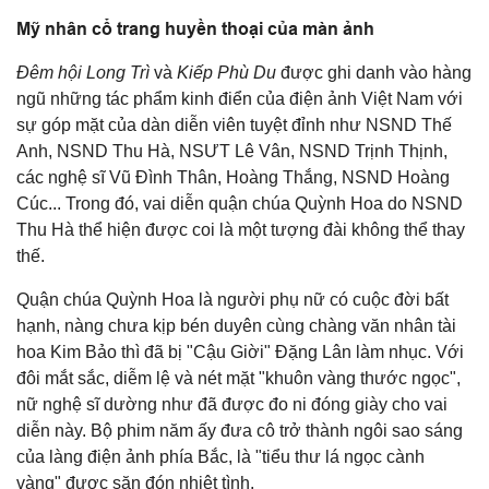
Mỹ nhân cổ trang huyền thoại của màn ảnh
Đêm hội Long Trì
và
Kiếp Phù Du
được ghi danh vào hàng
ngũ những tác phẩm kinh điển của điện ảnh Việt Nam với
sự góp mặt của dàn diễn viên tuyệt đỉnh như NSND Thế
Anh, NSND Thu Hà, NSƯT Lê Vân, NSND Trịnh Thịnh,
các nghệ sĩ Vũ Đình Thân, Hoàng Thắng, NSND Hoàng
Cúc... Trong đó, vai diễn quận chúa Quỳnh Hoa do NSND
Thu Hà thể hiện được coi là một tượng đài không thể thay
thế.
Quận chúa Quỳnh Hoa là người phụ nữ có cuộc đời bất
hạnh, nàng chưa kịp bén duyên cùng chàng văn nhân tài
hoa Kim Bảo thì đã bị "Cậu Giời" Đặng Lân làm nhục. Với
đôi mắt sắc, diễm lệ và nét mặt "khuôn vàng thước ngọc",
nữ nghệ sĩ dường như đã được đo ni đóng giày cho vai
diễn này. Bộ phim năm ấy đưa cô trở thành ngôi sao sáng
của làng điện ảnh phía Bắc, là "tiểu thư lá ngọc cành
vàng" được săn đón nhiệt tình.