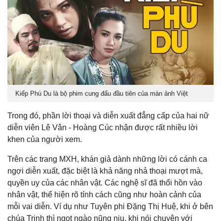
Kiếp Phù Du là bộ phim cung đấu đầu tiên của màn ảnh Việt
Trong đó, phần lời thoại và diễn xuất đẳng cấp của hai nữ
diễn viên Lê Vân - Hoàng Cúc nhận được rất nhiều lời
khen của người xem.
Trên các trang MXH, khán giả dành những lời có cánh ca
ngợi diễn xuất, đặc biệt là khả năng nhả thoại mượt mà,
quyền uy của các nhân vật. Các nghệ sĩ đã thổi hồn vào
nhân vật, thể hiện rõ tính cách cũng như hoàn cảnh của
mỗi vai diễn. Ví dụ như Tuyên phi Đặng Thị Huệ, khi ở bên
chúa Trịnh thì ngọt ngào nũng nịu, khi nói chuyện với