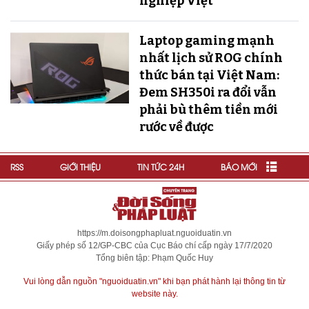
nghiệp Việt"
Laptop gaming mạnh
nhất lịch sử ROG chính
thức bán tại Việt Nam:
Đem SH350i ra đổi vẫn
phải bù thêm tiền mới
rước về được
RSS
GIỚI THIỆU
TIN TỨC 24H
BÁO MỚI
https://m.doisongphapluat.nguoiduatin.vn
Giấy phép số 12/GP-CBC của Cục Báo chí cấp ngày 17/7/2020
Tổng biên tập: Phạm Quốc Huy
Vui lòng dẫn nguồn "nguoiduatin.vn" khi bạn phát hành lại thông tin từ
website này.