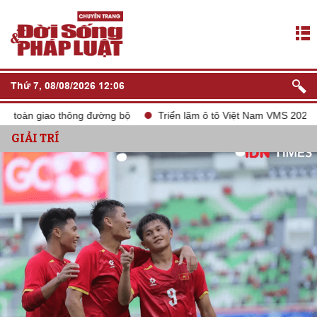
Thứ 7, 08/08/2026 12:06
n giao thông đường bộ
Triển lãm ô tô Việt Nam VMS 2024
tắ
GIẢI TRÍ