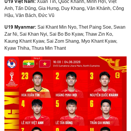
U19 Việt Nam:
Xuân Tín, Quốc Khánh, Minh Hợi, Việt
Anh, Tấn Dũng, Gia Hưng, Duy Khang, Văn Khánh, Công
Hậu, Văn Bách, Đức Vũ
U19 Myanmar:
Sai Khant Min Nyo, Thet Paing Soe, Swan
Zar Ni, Sai Khan Nyi, Sai Bo Bo Kyaw, Thaw Zin Ko,
Kaung Khant Kyaw, Sai Zom Shang, Myo Khant Kyaw,
Kyaw Thiha, Thura Min Thant