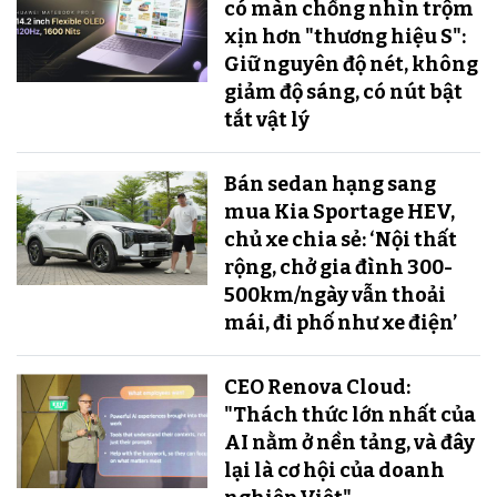
có màn chống nhìn trộm
xịn hơn "thương hiệu S":
Giữ nguyên độ nét, không
giảm độ sáng, có nút bật
tắt vật lý
Bán sedan hạng sang
mua Kia Sportage HEV,
chủ xe chia sẻ: ‘Nội thất
rộng, chở gia đình 300-
500km/ngày vẫn thoải
mái, đi phố như xe điện’
CEO Renova Cloud:
"Thách thức lớn nhất của
AI nằm ở nền tảng, và đây
lại là cơ hội của doanh