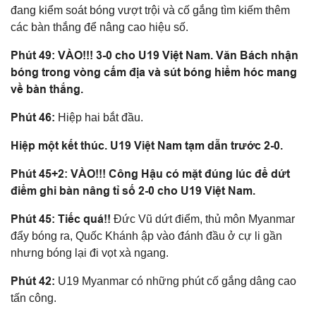
đang kiểm soát bóng vượt trội và cố gắng tìm kiếm thêm
các bàn thắng để nâng cao hiệu số.
Phút 49: VÀO!!! 3-0 cho U19 Việt Nam. Văn Bách nhận
bóng trong vòng cấm địa và sút bóng hiểm hóc mang
về bàn thắng.
Phút 46:
Hiệp hai bắt đầu.
Hiệp một kết thúc. U19 Việt Nam tạm dẫn trước 2-0.
Phút 45+2: VÀO!!! Công Hậu có mặt đúng lúc để dứt
điểm ghi bàn nâng tỉ số 2-0 cho U19 Việt Nam.
Phút 45: Tiếc quá!!
Đức Vũ dứt điểm, thủ môn Myanmar
đẩy bóng ra, Quốc Khánh ập vào đánh đầu ở cự li gần
nhưng bóng lại đi vọt xà ngang.
Phút 42:
U19 Myanmar có những phút cố gắng dâng cao
tấn công.