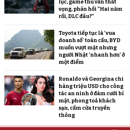
lục, game thủ vẫn thất
vọng, phản hồi "Hai năm
rồi, DLC đâu?"
Toyota tiếp tục là 'vua
doanh số' toàn cầu, BYD
muốn vượt mặt nhưng
người Nhật 'nhanh hơn' ở
một điểm
Ronaldo và Georgina chi
hàng triệu USD cho công
tác an ninh ở đám cưới bí
mật, phong toả khách
sạn, cấm cửa truyền
thông