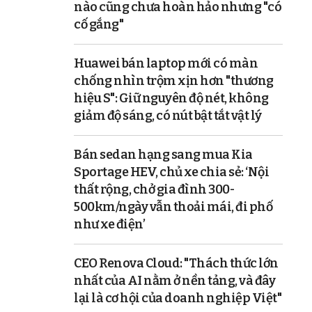
nào cũng chưa hoàn hảo nhưng "có
cố gắng"
Huawei bán laptop mới có màn
chống nhìn trộm xịn hơn "thương
hiệu S": Giữ nguyên độ nét, không
giảm độ sáng, có nút bật tắt vật lý
Bán sedan hạng sang mua Kia
Sportage HEV, chủ xe chia sẻ: ‘Nội
thất rộng, chở gia đình 300-
500km/ngày vẫn thoải mái, đi phố
như xe điện’
CEO Renova Cloud: "Thách thức lớn
nhất của AI nằm ở nền tảng, và đây
lại là cơ hội của doanh nghiệp Việt"