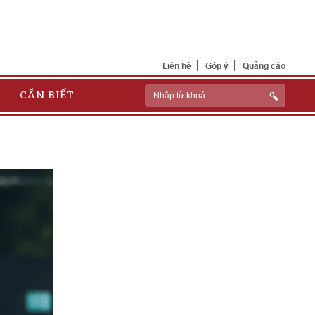
Liên hệ
Góp ý
Quảng cáo
CẦN BIẾT