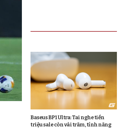
TIN ĐỌC NHIỀU
Baseus BP1 Ultra: Tai nghe tiền
triệu sale còn vài trăm, tính năng