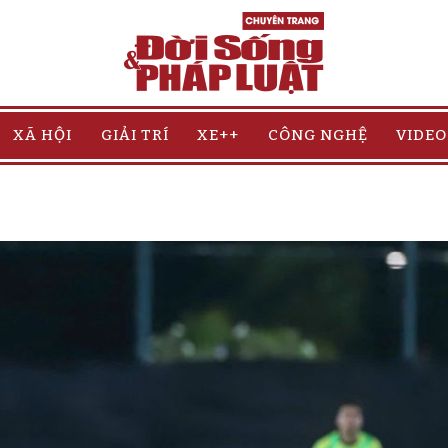
XÃ HỘI
GIẢI TRÍ
XE++
CÔNG NGHỆ
VIDEO