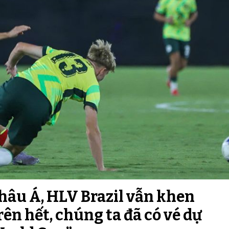
châu Á, HLV Brazil vẫn khen
ên hết, chúng ta đã có vé dự