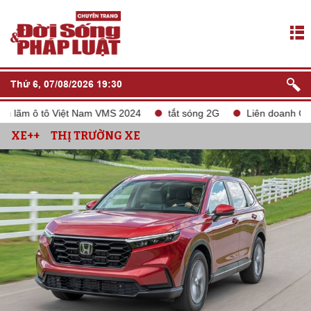
Thứ 6, 07/08/2026 19:30
 lãm ô tô Việt Nam VMS 2024
tắt sóng 2G
Liên doanh Chery 
XE++
THỊ TRƯỜNG XE