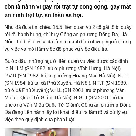
còn là hành vi gây rối trật tự công cộng, gây mất
an ninh trật tự, an toàn xã hội.
Như đã đưa tin, chiều 15/5, liên quan vụ 2 cô gái tố bị quấy
rối rồi hành hung, chỉ huy Công an phường Đống Đa, Hà
Nội, cho biết đơn vị đã làm rõ danh tính những người trong
vụ việc và mời làm việc để phục vụ việc điều tra.
Bước đầu, những người liên quan vụ việc được xác định
là N.H.M (SN 1982, trú ở phường Vĩnh Hưng, Hà Nội);
P.V.D (SN 1982, trú tại phường Hoàng Mai, Hà Nội); N.T.T
(SN 1984, trú tại xã Phú Xuyên, Hà Nội), N.T.T (SN 1989,
trú ở xã Phú Xuyên); V.H.L (SN 2001, trú ở phường Văn
Miếu – Quốc Tử Giám, Hà Nội); N.G.H (SN 2001, trú tại
phường Văn Miếu Quốc Tử Giám). Công an phường Đống
Đa đang tiến hành lấy lời khai, điều tra làm rõ và xử lý vụ
việc theo quy định của pháp luật.