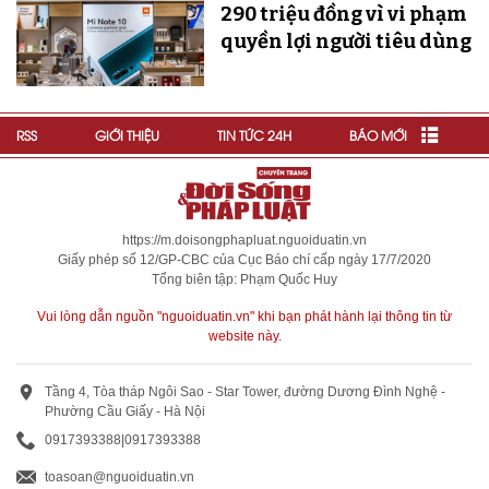
290 triệu đồng vì vi phạm
quyền lợi người tiêu dùng
RSS
GIỚI THIỆU
TIN TỨC 24H
BÁO MỚI
https://m.doisongphapluat.nguoiduatin.vn
Giấy phép số 12/GP-CBC của Cục Báo chí cấp ngày 17/7/2020
Tổng biên tập: Phạm Quốc Huy
Vui lòng dẫn nguồn "nguoiduatin.vn" khi bạn phát hành lại thông tin từ
website này.
Tầng 4, Tòa tháp Ngôi Sao - Star Tower, đường Dương Đình Nghệ -
Phường Cầu Giấy - Hà Nội
0917393388
|
0917393388
toasoan@nguoiduatin.vn