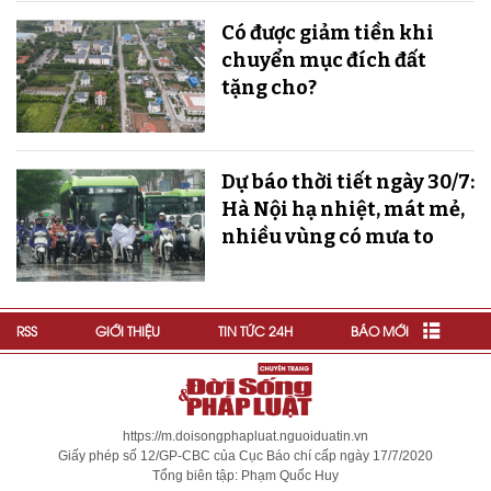
Có được giảm tiền khi
chuyển mục đích đất
tặng cho?
Dự báo thời tiết ngày 30/7:
Hà Nội hạ nhiệt, mát mẻ,
nhiều vùng có mưa to
RSS
GIỚI THIỆU
TIN TỨC 24H
BÁO MỚI
https://m.doisongphapluat.nguoiduatin.vn
Giấy phép số 12/GP-CBC của Cục Báo chí cấp ngày 17/7/2020
Tổng biên tập: Phạm Quốc Huy