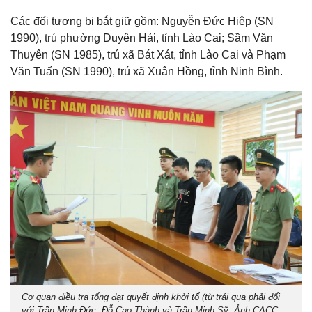
Các đối tượng bị bắt giữ gồm: Nguyễn Đức Hiệp (SN
1990), trú phường Duyên Hải, tỉnh Lào Cai; Sầm Văn
Thuyên (SN 1985), trú xã Bát Xát, tỉnh Lào Cai và Phạm
Văn Tuấn (SN 1990), trú xã Xuân Hồng, tỉnh Ninh Bình.
Cơ quan điều tra tống đạt quyết định khởi tố (từ trái qua phải đối
với Trần Minh Đức; Đỗ Cao Thành và Trần Minh Sỹ. Ảnh CACC