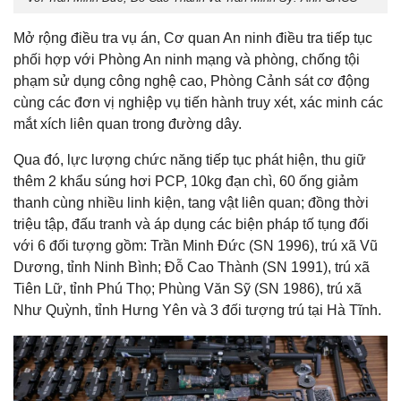
Mở rộng điều tra vụ án, Cơ quan An ninh điều tra tiếp tục
phối hợp với Phòng An ninh mạng và phòng, chống tội
phạm sử dụng công nghệ cao, Phòng Cảnh sát cơ động
cùng các đơn vị nghiệp vụ tiến hành truy xét, xác minh các
mắt xích liên quan trong đường dây.
Qua đó, lực lượng chức năng tiếp tục phát hiện, thu giữ
thêm 2 khẩu súng hơi PCP, 10kg đạn chì, 60 ống giảm
thanh cùng nhiều linh kiện, tang vật liên quan; đồng thời
triệu tập, đấu tranh và áp dụng các biện pháp tố tụng đối
với 6 đối tượng gồm: Trần Minh Đức (SN 1996), trú xã Vũ
Dương, tỉnh Ninh Bình; Đỗ Cao Thành (SN 1991), trú xã
Tiên Lữ, tỉnh Phú Thọ; Phùng Văn Sỹ (SN 1986), trú xã
Như Quỳnh, tỉnh Hưng Yên và 3 đối tượng trú tại Hà Tĩnh.