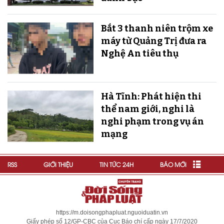
Bắt 3 thanh niên trộm xe
máy từ Quảng Trị đưa ra
Nghệ An tiêu thụ
Hà Tĩnh: Phát hiện thi
thể nam giới, nghi là
nghi phạm trong vụ án
mạng
RSS
GIỚI THIỆU
TIN TỨC 24H
BÁO MỚI
https://m.doisongphapluat.nguoiduatin.vn
Giấy phép số 12/GP-CBC của Cục Báo chí cấp ngày 17/7/2020