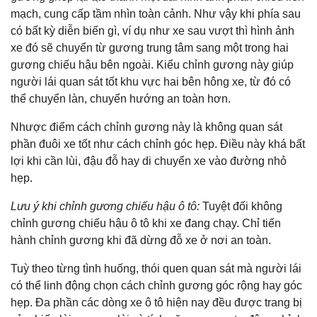
mạch, cung cấp tầm nhìn toàn cảnh. Như vậy khi phía sau
có bất kỳ diễn biến gì, ví dụ như xe sau vượt thì hình ảnh
xe đó sẽ chuyển từ gương trung tâm sang một trong hai
gương chiếu hậu bên ngoài. Kiểu chỉnh gương này giúp
người lái quan sát tốt khu vực hai bên hông xe, từ đó có
thể chuyển làn, chuyển hướng an toàn hơn.
Nhược điểm cách chỉnh gương này là không quan sát
phần đuôi xe tốt như cách chỉnh góc hẹp. Điều này khá bất
lợi khi cần lùi, đậu đỗ hay di chuyển xe vào đường nhỏ
hẹp.
Lưu ý khi chỉnh gương chiếu hậu ô tô:
Tuyệt đối không
chỉnh gương chiếu hậu ô tô khi xe đang chạy. Chỉ tiến
hành chỉnh gương khi đã dừng đỗ xe ở nơi an toàn.
Tuỳ theo từng tình huống, thói quen quan sát mà người lái
có thể linh động chọn cách chỉnh gương góc rộng hay góc
hẹp. Đa phần các dòng xe ô tô hiện nay đều được trang bị