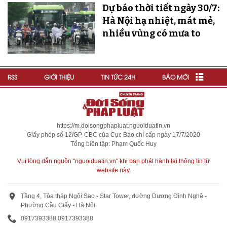
Dự báo thời tiết ngày 30/7:
Hà Nội hạ nhiệt, mát mẻ,
nhiều vùng có mưa to
RSS
GIỚI THIỆU
TIN TỨC 24H
BÁO MỚI
https://m.doisongphapluat.nguoiduatin.vn
Giấy phép số 12/GP-CBC của Cục Báo chí cấp ngày 17/7/2020
Tổng biên tập: Phạm Quốc Huy
Vui lòng dẫn nguồn "nguoiduatin.vn" khi bạn phát hành lại thông tin từ
website này.
Tầng 4, Tòa tháp Ngôi Sao - Star Tower, đường Dương Đình Nghệ -
Phường Cầu Giấy - Hà Nội
0917393388
|
0917393388