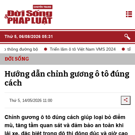
Thứ 5, 06/08/2026 05:31
o thông đường bộ
Triển lãm ô tô Việt Nam VMS 2024
tắt són
ĐỜI SỐNG
Hướng dẫn chỉnh gương ô tô đúng
cách
Thứ 5, 14/05/2026 11:00
Chỉnh gương ô tô đúng cách giúp loại bỏ điểm
mù, tăng tầm quan sát và đảm bảo an toàn khi
lái xe, đặc biệt trong đô thị đông đúc và giờ cao