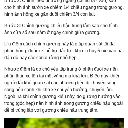
Bước 2: Chỉnh theo phương ngang (chiều ra - vào) sao
cho hình ảnh sườn xe chiếm 1/4 chiều ngang trong gương,
hình ảnh hông xe gần đuôi chiếm 3/4 còn lại.
Bước 3: Chỉnh gương chiếu hậu trung tâm sao cho hình
ảnh cửa sổ sau nằm ở ngay chính giữa gương.
Ưu điểm cách chỉnh gương này là giúp quan sát tối đa
phần hông, đuôi xe, hỗ trợ đắc lực khi di chuyển xe vào bãi
đậu đỗ hay các con đường nhỏ hẹp.
Nhược điểm là do chủ yếu tập trung ở phần đuôi xe nên
phần thân xe tồn tại một vùng mù khá lớn. Điều này khiến
người lái khó quan sát các phương tiện di chuyển song
song bên cạnh khi cho xe chuyển hướng, chuyển làn.
Ngoài ra khi chỉnh gương kiểu này, do gương hướng vào
trong (góc hẹp) nên hình ảnh trong gương chiếu hậu ngoài
dễ bị trùng lặp với gương chiếu hậu trung tâm.