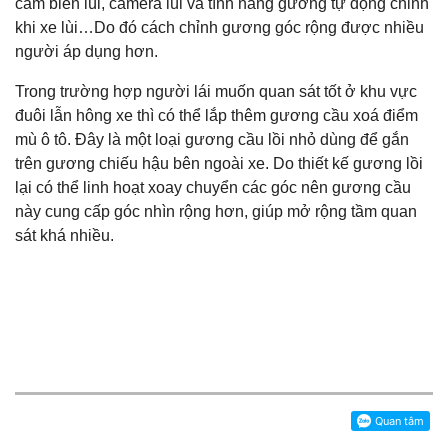
cảm biến lùi, camera lùi và tính năng gương tự động chỉnh
khi xe lùi…Do đó cách chỉnh gương góc rộng được nhiều
người áp dụng hơn.
Trong trường hợp người lái muốn quan sát tốt ở khu vực
đuôi lẫn hông xe thì có thể lắp thêm gương cầu xoá điểm
mù ô tô. Đây là một loại gương cầu lồi nhỏ dùng để gắn
trên gương chiếu hậu bên ngoài xe. Do thiết kế gương lồi
lại có thể linh hoạt xoay chuyển các góc nên gương cầu
này cung cấp góc nhìn rộng hơn, giúp mở rộng tầm quan
sát khá nhiều.