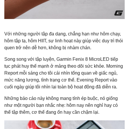
Với những người tập đa dạng, chẳng hạn như hôm chạy,
hôm tập tạ, hôm HIIT, sự linh hoạt này giúp việc duy trì thói
quen trở nên dễ hơn, không bị nhàm chán.
Song song với tập luyện, Garmin Fenix 8 MicroLED tiếp
tục phát huy thế mạnh ở mảng theo dõi sức khỏe. Morning
Report mỗi sáng cho tôi cái nhìn tổng quan về giấc ngủ,
mức năng lượng, tình trạng cơ thể. Evening Report vào
cuối ngày giúp tôi nhìn lại toàn bộ hoạt động đã diễn ra.
Những báo cáo này không mang tính ép buộc, nó giống
như một người bạn nhắc nhẹ: hôm nay nên nghỉ hay có
thể tập thêm, cơ thể đang ổn hay cần chậm lại.