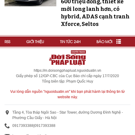
600 triệu đồng, thiết kế
mới long lanh hơn, có
hybrid, ADAS cạnh tranh
Xforce, Seltos
RSS
GIỚI THIỆU
TIN TỨC 24H
BÁO MỚI
https://m.doisongphapluat.nguoiduatin.vn
Giấy phép số 12/GP-CBC của Cục Báo chí cấp ngày 17/7/2020
Tổng biên tập: Phạm Quốc Huy
Vui lòng dẫn nguồn "nguoiduatin.vn" khi bạn phát hành lại thông tin từ
website này.
Tầng 4, Tòa tháp Ngôi Sao - Star Tower, đường Dương Đình Nghệ -
Phường Cầu Giấy - Hà Nội
0917393388
|
0917393388