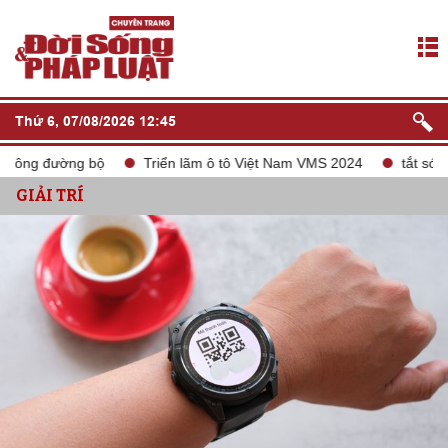
Thứ 6, 07/08/2026 12:45
 bộ
Triển lãm ô tô Việt Nam VMS 2024
tắt sóng 2G
Liê
GIẢI TRÍ