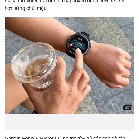
mà là thứ khiến trải nghiệm tập luyện ngoài trời dễ chịu
hơn từng chút một.
Garmin Fenix 8 MicroLED hỗ trợ đầy đủ các chế độ tập