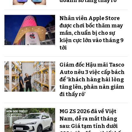
doanh số tăng thấy rõ
Nhân viên Apple Store
được chơi bốc thăm may
mắn, chuẩn bị cho sự
kiện cực lớn vào tháng 9
tới
Giám đốc Hậu mãi Tasco
Auto nêu 3 việc cấp bách
để ‘khách hàng hài lòng
tăng lên, phàn nàn giảm
đi thấy rõ’
MG ZS 2026 đã về Việt
Nam, dễ ra mắt tháng
sau: Giá tạm tính dưới