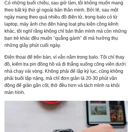
Có những buổi chiều, sau giờ làm, tôi không muốn mang
theo bất kỳ thứ gì ngoài bản thân mình. Bởi lẽ, sau một
ngày mang theo quá nhiều đồ điện tử, trong balo có từ
laptop, máy ảnh cho đến hàng loạt phụ kiện cồng kềnh
khác, tôi nghĩ rằng không chỉ bản thân mình mà còn những
bạn trẻ khác đều muốn "quẳng gánh" đi mà hưởng thụ
những giây phút cuối ngày.
Điện thoại để trên bàn, ví vẫn nằm trong balo. Tôi chỉ thay
đồ, kiểm tra pin đồng hồ và đi thẳng xuống công viên dưới
nhà chạy vài vòng. Không phải để lập kỷ lục, cũng không
phải buổi tập nặng, mà chỉ đơn giản là 20-30 phút vận
động để giãn gân cốt, thở đều hơn và tách mình ra khỏi
màn hình.