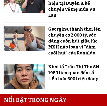
hiện tại Duyên 8, kể
chuyện về mẹ mùa Vu
Lan
Georgina thảnh thơi lên
chuyên cơ 2.000 tỷ, vóc
dáng cuốn hút giữa lúc
MXH náo loạn vì "đám
cưới hụt" của Ronaldo
Khởi tố Trần Thị Tho SN
1980 liên quan đến số
tiền hơn 600 triệu đồng
NỔI BẬT TRONG NGÀY