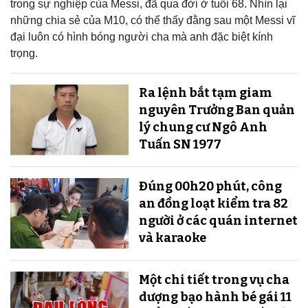
trong sự nghiệp của Messi, đã qua đời ở tuổi 68. Nhìn lại
những chia sẻ của M10, có thể thấy đằng sau một Messi vĩ
đại luôn có hình bóng người cha mà anh đặc biệt kính
trọng.
Ra lệnh bắt tạm giam
nguyên Trưởng Ban quản
lý chung cư Ngô Anh
Tuấn SN 1977
Đúng 00h20 phút, công
an đồng loạt kiểm tra 82
người ở các quán internet
và karaoke
Một chi tiết trong vụ cha
dượng bạo hành bé gái 11