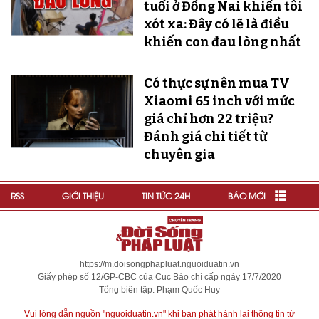
tuổi ở Đồng Nai khiến tôi
xót xa: Đây có lẽ là điều
khiến con đau lòng nhất
Có thực sự nên mua TV
Xiaomi 65 inch với mức
giá chỉ hơn 22 triệu?
Đánh giá chi tiết từ
chuyên gia
RSS
GIỚI THIỆU
TIN TỨC 24H
BÁO MỚI
https://m.doisongphapluat.nguoiduatin.vn
Giấy phép số 12/GP-CBC của Cục Báo chí cấp ngày 17/7/2020
Tổng biên tập: Phạm Quốc Huy
Vui lòng dẫn nguồn "nguoiduatin.vn" khi bạn phát hành lại thông tin từ