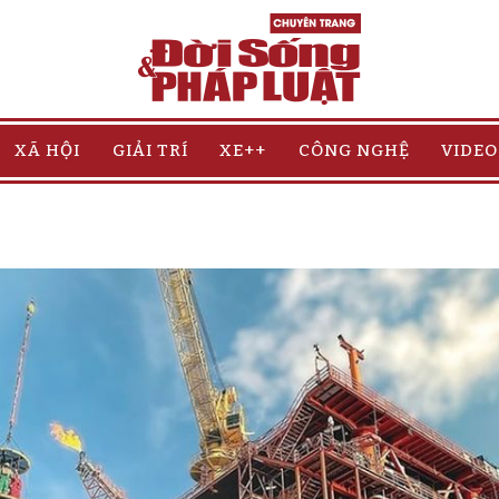
XÃ HỘI
GIẢI TRÍ
XE++
CÔNG NGHỆ
VIDEO