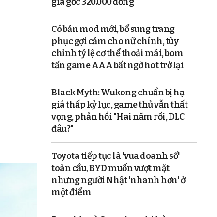
giá gốc 320.000 đồng
Có bản mod mới, bổ sung trang
phục gợi cảm cho nữ chính, tùy
chỉnh tỷ lệ cơ thể thoải mái, bom
tấn game AAA bất ngờ hot trở lại
Black Myth: Wukong chuẩn bị hạ
giá thấp kỷ lục, game thủ vẫn thất
vọng, phản hồi "Hai năm rồi, DLC
đâu?"
Toyota tiếp tục là 'vua doanh số'
toàn cầu, BYD muốn vượt mặt
nhưng người Nhật 'nhanh hơn' ở
một điểm