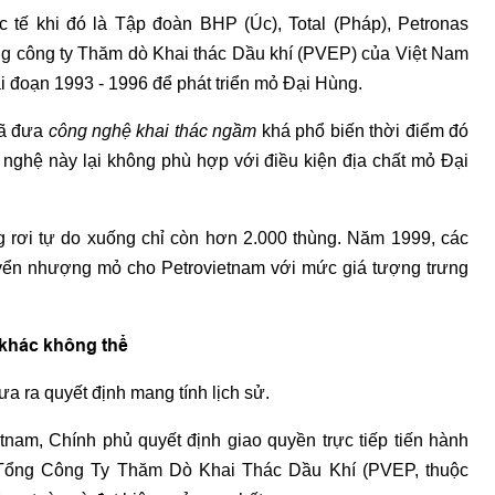
c tế khi đó là Tập đoàn BHP (Úc), Total (Pháp), Petronas
ng công ty Thăm dò Khai thác Dầu khí (PVEP) của Việt Nam
ai đoạn 1993 - 1996 để phát triển mỏ Đại Hùng.
đã đưa
công nghệ khai thác ngầm
khá phổ biến thời điểm đó
nghệ này lại không phù hợp với điều kiện địa chất mỏ Đại
g rơi tự do xuống chỉ còn hơn 2.000 thùng. Năm 1999, các
huyển nhượng mỏ cho Petrovietnam với mức giá tượng trưng
 khác không thể
ưa ra quyết định mang tính lịch sử.
tnam, Chính phủ quyết định giao quyền trực tiếp tiến hành
 Tổng Công Ty Thăm Dò Khai Thác Dầu Khí (PVEP, thuộc