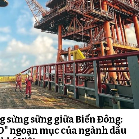
ng sừng sững giữa Biển Đông:
SD" ngoạn mục của ngành dầu