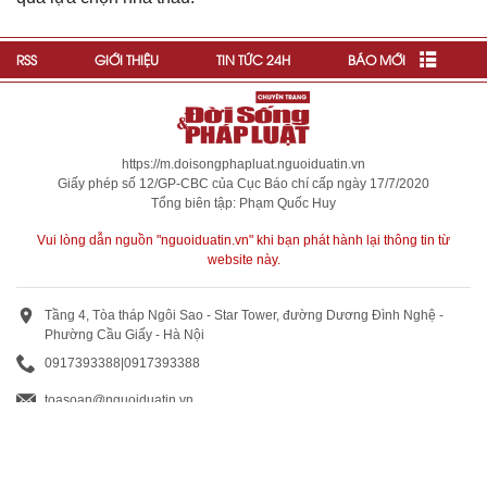
RSS
GIỚI THIỆU
TIN TỨC 24H
BÁO MỚI
https://m.doisongphapluat.nguoiduatin.vn
Giấy phép số 12/GP-CBC của Cục Báo chí cấp ngày 17/7/2020
Tổng biên tập: Phạm Quốc Huy
Vui lòng dẫn nguồn "nguoiduatin.vn" khi bạn phát hành lại thông tin từ
website này.
Tầng 4, Tòa tháp Ngôi Sao - Star Tower, đường Dương Đình Nghệ -
Phường Cầu Giấy - Hà Nội
0917393388
|
0917393388
toasoan@nguoiduatin.vn
BÁO GIÁ QUẢNG CÁO