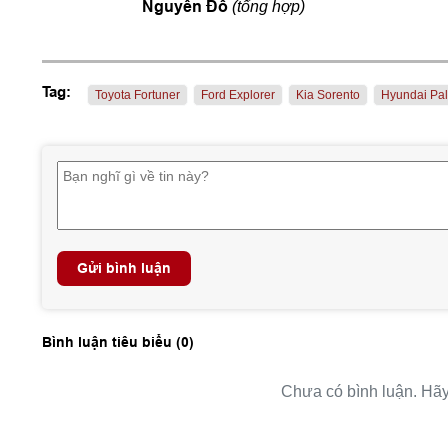
Nguyên Đỗ
(tổng hợp)
Tag:
Toyota Fortuner
Ford Explorer
Kia Sorento
Hyundai Pal
Gửi bình luận
Bình luận tiêu biểu (
0
)
Chưa có bình luận. Hãy 