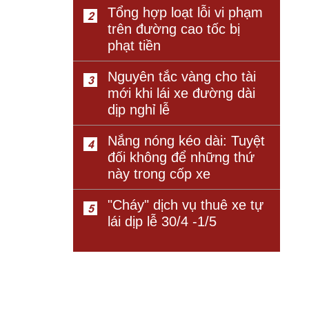
Tổng hợp loạt lỗi vi phạm
2
trên đường cao tốc bị
phạt tiền
Nguyên tắc vàng cho tài
3
mới khi lái xe đường dài
dịp nghỉ lễ
Nắng nóng kéo dài: Tuyệt
4
đối không để những thứ
này trong cốp xe
"Cháy" dịch vụ thuê xe tự
5
lái dịp lễ 30/4 -1/5