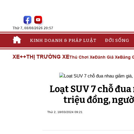
Thứ 7, 08/08/2026 20:57
KINH DOANH & PHÁP LUẬT
ĐỜI SỐNG
XE++
THỊ TRƯỜNG XE
Thú Chơi Xe
Đánh Giá Xe
Bảng G
Loạt SUV 7 chỗ đua 
triệu đồng, ngườ
Thứ 2, 18/03/2024 09:21