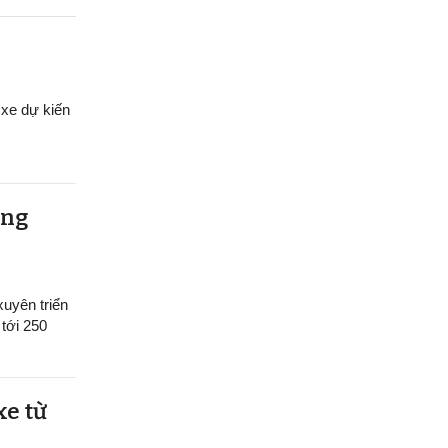
xe dự kiến
ồng
xuyên triển
tới 250
xe từ