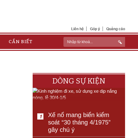
Liên hệ
Góp ý
Quảng cáo
CẦN BIẾT
DÒNG SỰ KIỆN
Xế nổ mang biển kiểm
1
soát “30 tháng 4/1975”
gây chú ý