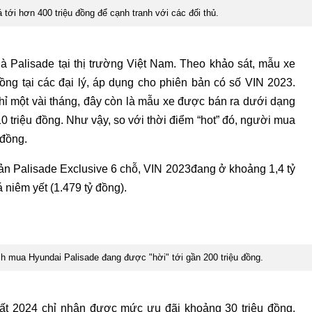
tới hơn 400 triệu đồng để cạnh tranh với các đối thủ.
 Palisade tại thị trường Việt Nam. Theo khảo sát, mẫu xe
ồng tại các đại lý, áp dụng cho phiên bản có số VIN 2023.
hỉ một vài tháng, đây còn là mẫu xe được bán ra dưới dạng
i 110 triệu đồng. Như vậy, so với thời điểm “hot” đó, người mua
 đồng.
 bản Palisade Exclusive 6 chỗ, VIN 2023đang ở khoảng 1,4 tỷ
 niêm yết (1.479 tỷ đồng).
ch mua Hyundai Palisade đang được "hời" tới gần 200 triệu đồng.
uất 2024 chỉ nhận được mức ưu đãi khoảng 30 triệu đồng,