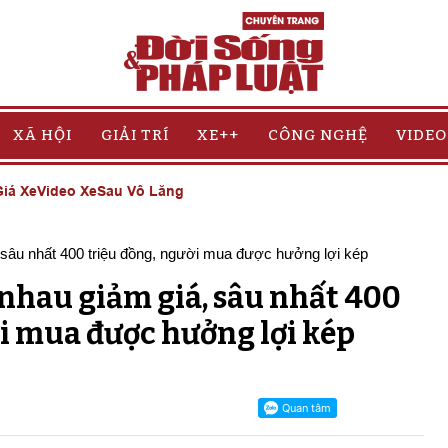
XÃ HỘI
GIẢI TRÍ
XE++
CÔNG NGHỆ
VIDEO
iá Xe
Video Xe
Sau Vô Lăng
nhau giảm giá, sâu nhất 400
i mua được hưởng lợi kép