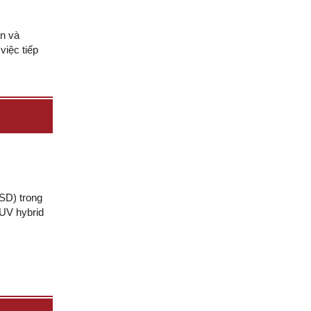
an và
việc tiếp
SD) trong
SUV hybrid