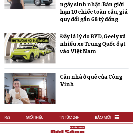
ngày sinh nhật: Bản giới
hạn 10 chiếc toàn cầu, giá
quy đổi gần 68 tỷ đồng
Đây là lý do BYD, Geely và
nhiều xe Trung Quốc ồ ạt
vào Việt Nam
Căn nhà ở quê của Công
Vinh
RSS
GIỚI THIỆU
TIN TỨC 24H
BÁO MỚI