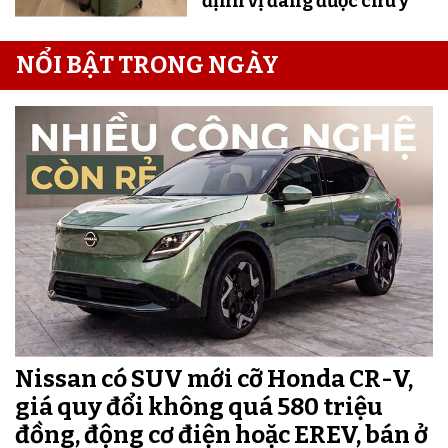
định vị đang được chú ý
NỔI BẬT TRONG NGÀY
Nissan có SUV mới cỡ Honda CR-V,
giá quy đổi không quá 580 triệu
đồng, động cơ điện hoặc EREV, bán ở