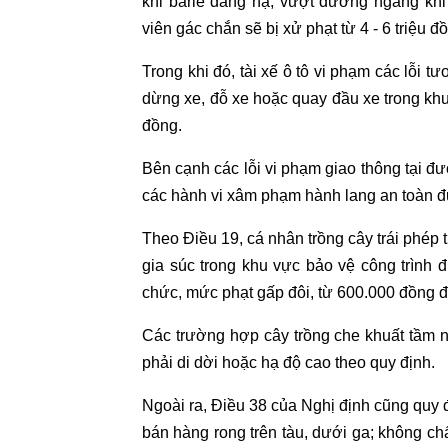
khi barie đang hạ, vượt đường ngang khi
viên gác chắn sẽ bị xử phạt từ 4 - 6 triệu đ
Trong khi đó, tài xế ô tô vi phạm các lỗi tư
dừng xe, đỗ xe hoặc quay đầu xe trong khu
đồng.
Bên cạnh các lỗi vi phạm giao thông tại 
các hành vi xâm phạm hành lang an toàn đ
Theo Điều 19, cá nhân trồng cây trái phép
gia súc trong khu vực bảo vệ công trình đ
chức, mức phạt gấp đôi, từ 600.000 đồng đ
Các trường hợp cây trồng che khuất tầm 
phải di dời hoặc hạ độ cao theo quy định.
Ngoài ra, Điều 38 của Nghị định cũng quy 
bán hàng rong trên tàu, dưới ga; không chấ