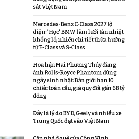
sát Việt Nam
Mercedes-Benz C-Class 2027 lộ
diện: 'Học' BMW làm lưới tản nhiệt
khổng lồ, nhiều chi tiết thừa hưởng
từ E-Class và S-Class
Hoa hậu Mai Phương Thúy đăng
ảnh Rolls-Royce Phantom đúng
ngày sinh nhật: Bản giới hạn 10
chiếc toàn cầu, giá quy đổi gần 68 tỷ
đồng
Đây là lý do BYD, Geely và nhiều xe
Trung Quốc ồ ạt vào Việt Nam
Căn nhà ở quê của Công Vinh