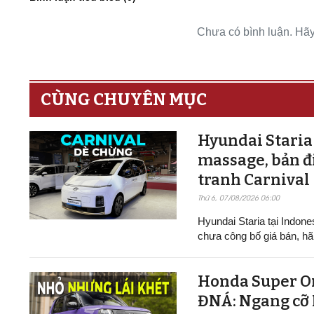
Chưa có bình luận. Hãy 
CÙNG CHUYÊN MỤC
Hyundai Staria 
massage, bản đi
tranh Carnival
Thứ 6, 07/08/2026 06:00
Hyundai Staria tại Indone
chưa công bố giá bán, hã
Honda Super On
ĐNÁ: Ngang cỡ M