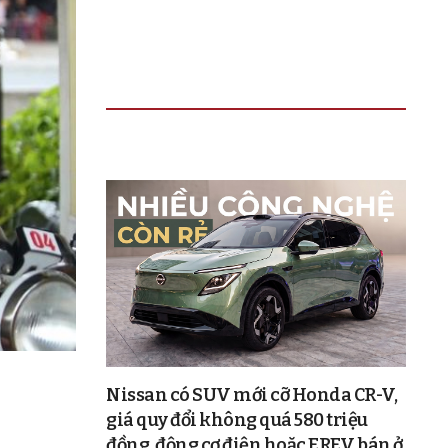
TIN ĐỌC NHIỀU
Nissan có SUV mới cỡ Honda CR-V,
giá quy đổi không quá 580 triệu
đồng, động cơ điện hoặc EREV, bán ở