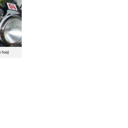
h hoạ)