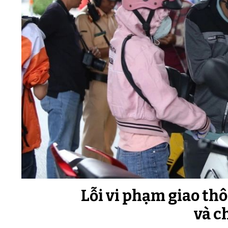
Lỗi vi phạm giao thô
và c