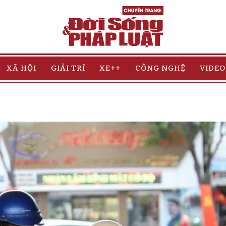
XÃ HỘI
GIẢI TRÍ
XE++
CÔNG NGHỆ
VIDEO