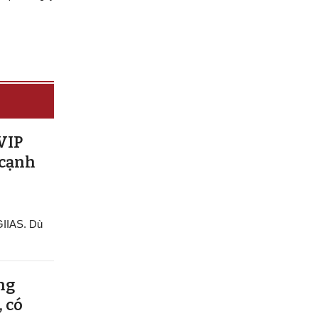
VIP
 cạnh
 GIIAS. Dù
ng
, có