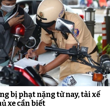
ng bị phạt nặng từ nay, tài xế
hủ xe cần biết