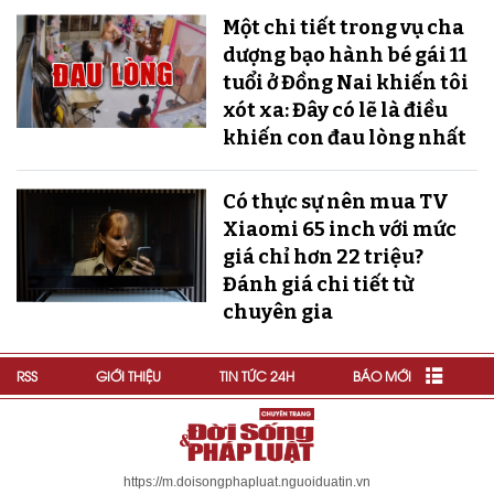
Một chi tiết trong vụ cha
dượng bạo hành bé gái 11
tuổi ở Đồng Nai khiến tôi
xót xa: Đây có lẽ là điều
khiến con đau lòng nhất
Có thực sự nên mua TV
Xiaomi 65 inch với mức
giá chỉ hơn 22 triệu?
Đánh giá chi tiết từ
chuyên gia
RSS
GIỚI THIỆU
TIN TỨC 24H
BÁO MỚI
https://m.doisongphapluat.nguoiduatin.vn