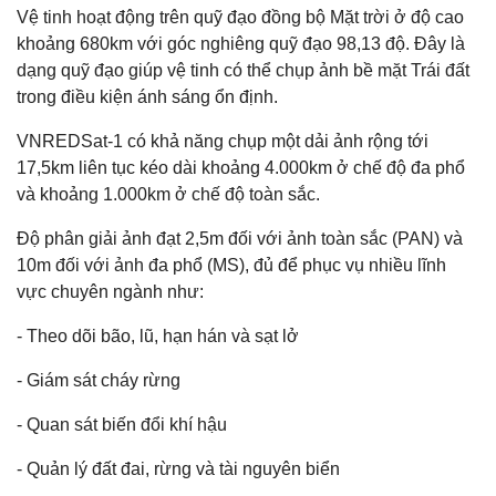
Vệ tinh hoạt động trên quỹ đạo đồng bộ Mặt trời ở độ cao
khoảng 680km với góc nghiêng quỹ đạo 98,13 độ. Đây là
dạng quỹ đạo giúp vệ tinh có thể chụp ảnh bề mặt Trái đất
trong điều kiện ánh sáng ổn định.
VNREDSat-1 có khả năng chụp một dải ảnh rộng tới
17,5km liên tục kéo dài khoảng 4.000km ở chế độ đa phổ
và khoảng 1.000km ở chế độ toàn sắc.
Độ phân giải ảnh đạt 2,5m đối với ảnh toàn sắc (PAN) và
10m đối với ảnh đa phổ (MS), đủ để phục vụ nhiều lĩnh
vực chuyên ngành như:
- Theo dõi bão, lũ, hạn hán và sạt lở
- Giám sát cháy rừng
- Quan sát biến đổi khí hậu
- Quản lý đất đai, rừng và tài nguyên biển