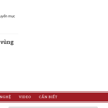
chuyển mục
u vùng
 NGHỆ
VIDEO
CẦN BIẾT