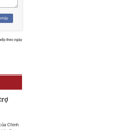
 nhập
xếp theo ngày
trợ
 của Chính