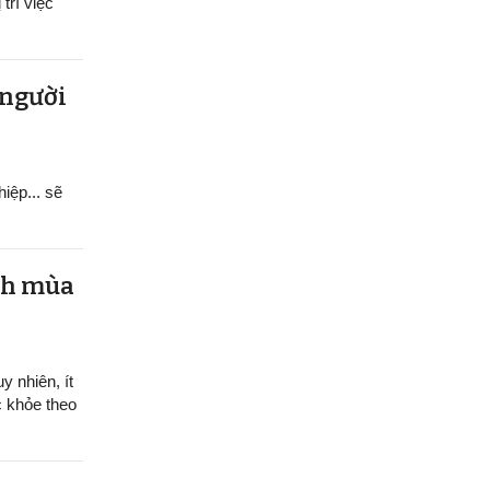
trí việc
 người
hiệp... sẽ
ệnh mùa
y nhiên, ít
c khỏe theo