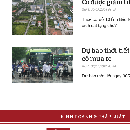
Có được giảm ti
Thứ 5, 30/07/2026 06:45
Thuế cơ sở 10 tỉnh Bắc N
đích đất tặng cho?
Dự báo thời tiế
có mưa to
Thứ 5, 30/07/2026 06:40
Dự báo thời tiết ngày 30
KINH DOANH & PHÁP LUẬT