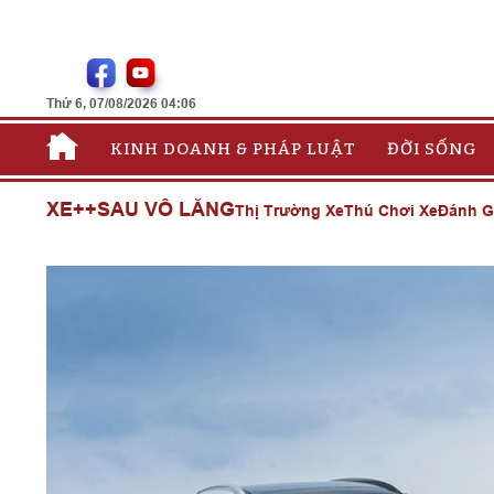
Thứ 6, 07/08/2026 04:06
KINH DOANH & PHÁP LUẬT
ĐỜI SỐNG
XE++
SAU VÔ LĂNG
Thị Trường Xe
Thú Chơi Xe
Đánh G