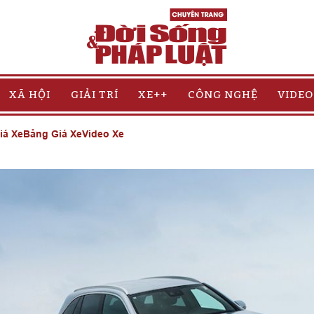
XÃ HỘI
GIẢI TRÍ
XE++
CÔNG NGHỆ
VIDEO
iá Xe
Bảng Giá Xe
Video Xe