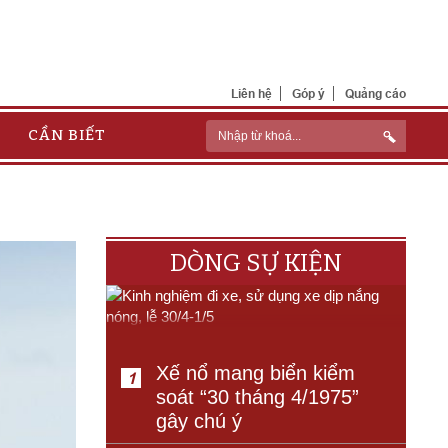
Liên hệ
Góp ý
Quảng cáo
CẦN BIẾT
DÒNG SỰ KIỆN
Xế nổ mang biển kiểm
1
soát “30 tháng 4/1975”
gây chú ý