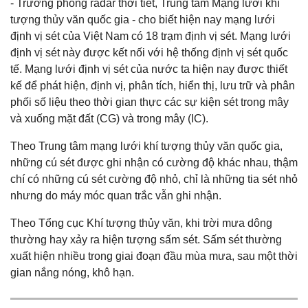
- Trưởng phòng radar thời tiết, Trung tâm Mạng lưới khí
tượng thủy văn quốc gia - cho biết hiện nay mạng lưới
định vị sét của Việt Nam có 18 trạm định vị sét. Mạng lưới
định vị sét này được kết nối với hệ thống định vị sét quốc
tế. Mạng lưới định vị sét của nước ta hiện nay được thiết
kế để phát hiện, định vị, phân tích, hiển thị, lưu trữ và phân
phối số liệu theo thời gian thực các sự kiện sét trong mây
và xuống mặt đất (CG) và trong mây (IC).
Theo Trung tâm mạng lưới khí tượng thủy văn quốc gia,
những cú sét được ghi nhận có cường độ khác nhau, thậm
chí có những cú sét cường độ nhỏ, chỉ là những tia sét nhỏ
nhưng do máy móc quan trắc vẫn ghi nhận.
Theo Tổng cục Khí tượng thủy văn, khi trời mưa dông
thường hay xảy ra hiện tượng sấm sét. Sấm sét thường
xuất hiện nhiều trong giai đoạn đầu mùa mưa, sau một thời
gian nắng nóng, khô hạn.