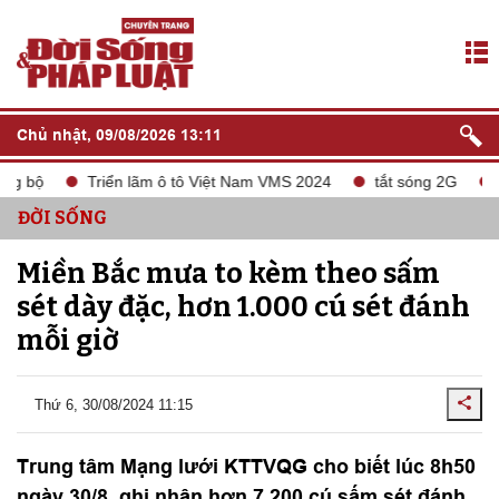
Chủ nhật, 09/08/2026 13:11
g bộ
Triển lãm ô tô Việt Nam VMS 2024
tắt sóng 2G
Li
ĐỜI SỐNG
Miền Bắc mưa to kèm theo sấm
sét dày đặc, hơn 1.000 cú sét đánh
mỗi giờ
Thứ 6, 30/08/2024 11:15
Trung tâm Mạng lưới KTTVQG cho biết lúc 8h50
ngày 30/8, ghi nhận hơn 7.200 cú sấm sét đánh