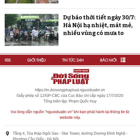
Dự báo thời tiết ngày 30/7:
Hà Nội hạ nhiệt, mát mẻ,
nhiều vùng có mưa to
RSS
GIỚI THIỆU
TIN TỨC 24H
BÁO MỚI
https://m.doisongphapluat.nguoiduatin.vn
Giấy phép số 12/GP-CBC của Cục Báo chí cấp ngày 17/7/2020
Tổng biên tập: Phạm Quốc Huy
Vui lòng dẫn nguồn "nguoiduatin.vn" khi bạn phát hành lại thông tin từ
website này.
Tầng 4, Tòa tháp Ngôi Sao - Star Tower, đường Dương Đình Nghệ -
Phường Cầu Giấy - Hà Nội