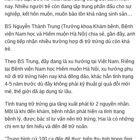
nay. Nhiều người trẻ còn đang tập trung phấn đấu cho sự
nghiệp, kết hôn muộn, muốn bảo tồn khả năng sinh sản…
BS Nguyễn Thành Trung (Trưởng khoa Khám bệnh, Bệnh
viện Nam học và Hiếm muộn Hà Nội) chia sẻ, gần đây, anh
cũng tiếp nhận nhiều trường hợp đi trữ trứng dù còn khá
trẻ.
Theo BS Trung, đây đang là xu hướng tại Việt Nam. Riêng
tại Bệnh viện Nam học Hiếm muộn Hà Nội, xu hướng phụ
nữ đi trữ trứng hiện nay khá đông đảo, khác hẳn tình trạng
4-5 năm trước dù đây không phải kỹ thuật gì quá đỗi mới
mẻ, thế giới đã áp dụng từ lâu.
Tình trạng trữ trứng gia tăng xuất phát từ 2 nguyên nhân.
Một là khi đến khám, bệnh nhân phát hiện ra tình trạng
bệnh lý, được bác sĩ tư vấn nên trữ trứng. Hai là có những
chị em tự tìm hiểu và đến để trữ noãn.
"Trung bình cứ 100 ca đến để thực hiện thụ tinh trong ống