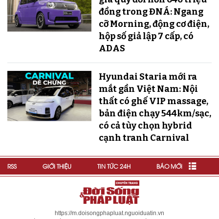
đồng trong ĐNÁ: Ngang
cỡ Morning, động cơ điện,
hộp số giả lập 7 cấp, có
ADAS
Hyundai Staria mới ra
mắt gần Việt Nam: Nội
thất có ghế VIP massage,
bản điện chạy 544km/sạc,
có cả tùy chọn hybrid
cạnh tranh Carnival
RSS
GIỚI THIỆU
TIN TỨC 24H
BÁO MỚI
https://m.doisongphapluat.nguoiduatin.vn