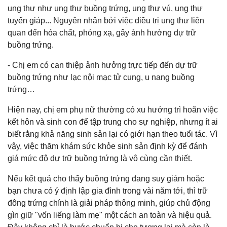
ung thư như ung thư buồng trứng, ung thư vú, ung thư
tuyến giáp... Nguyên nhân bởi việc điều trị ung thư liên
quan đến hóa chất, phóng xạ, gây ảnh hưởng dự trữ
buồng trứng.
- Chị em có can thiệp ảnh hưởng trực tiếp đến dự trữ
buồng trứng như lạc nội mạc tử cung, u nang buồng
trứng…
Hiện nay, chị em phụ nữ thường có xu hướng trì hoãn việc
kết hôn và sinh con để tập trung cho sự nghiệp, nhưng ít ai
biết rằng khả năng sinh sản lại có giới hạn theo tuổi tác. Vì
vậy, việc thăm khám sức khỏe sinh sản định kỳ để đánh
giá mức độ dự trữ buồng trứng là vô cùng cần thiết.
Nếu kết quả cho thấy buồng trứng đang suy giảm hoặc
bạn chưa có ý định lập gia đình trong vài năm tới, thì trữ
đông trứng chính là giải pháp thông minh, giúp chủ động
gìn giữ "vốn liếng làm mẹ" một cách an toàn và hiệu quả.