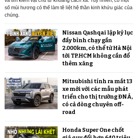
và tìm kiếm vật chủ từ khoảng cách xa. Tuy nhiên, có một
số mùi hương có thể làm tê liệt hệ thần kinh khứu giác của
chúng.
Nissan Qashqai lập kỷ lục
đầy bình chạy gần
2.000km, có thể từ Hà Nội
tới TP.HCM không cần đổ
thêm xăng
Mitsubishi tính ra mắt 13
xe mới với các mẫu phát
triển cho thị trường ĐNÁ,
có cả dòng chuyên off-
road
Honda Super One chốt
giá quy đổi hơn 640 triệu