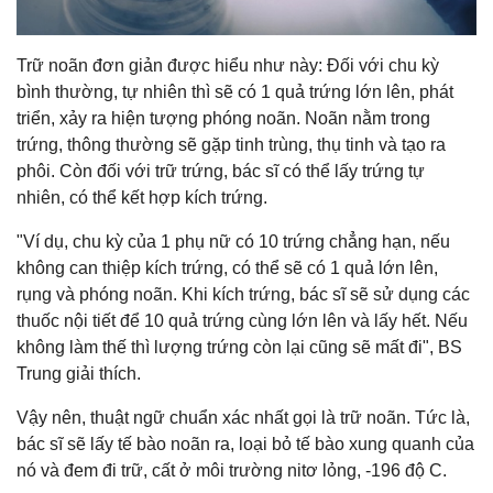
Trữ noãn đơn giản được hiểu như này: Đối với chu kỳ
bình thường, tự nhiên thì sẽ có 1 quả trứng lớn lên, phát
triển, xảy ra hiện tượng phóng noãn. Noãn nằm trong
trứng, thông thường sẽ gặp tinh trùng, thụ tinh và tạo ra
phôi. Còn đối với trữ trứng, bác sĩ có thể lấy trứng tự
nhiên, có thể kết hợp kích trứng.
"Ví dụ, chu kỳ của 1 phụ nữ có 10 trứng chẳng hạn, nếu
không can thiệp kích trứng, có thể sẽ có 1 quả lớn lên,
rụng và phóng noãn. Khi kích trứng, bác sĩ sẽ sử dụng các
thuốc nội tiết để 10 quả trứng cùng lớn lên và lấy hết. Nếu
không làm thế thì lượng trứng còn lại cũng sẽ mất đi", BS
Trung giải thích.
Vậy nên, thuật ngữ chuẩn xác nhất gọi là trữ noãn. Tức là,
bác sĩ sẽ lấy tế bào noãn ra, loại bỏ tế bào xung quanh của
nó và đem đi trữ, cất ở môi trường nitơ lỏng, -196 độ C.