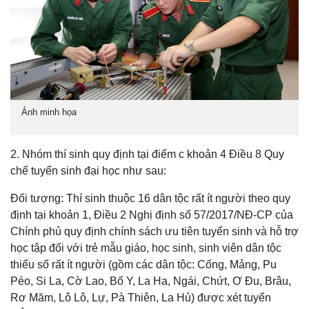
Ảnh minh họa
2. Nhóm thí sinh quy định tại điểm c khoản 4 Điều 8 Quy
chế tuyển sinh đại học như sau:
Đối tượng: Thí sinh thuộc 16 dân tộc rất ít người theo quy
định tại khoản 1, Điều 2 Nghị định số 57/2017/NĐ-CP của
Chính phủ quy định chính sách ưu tiên tuyển sinh và hỗ trợ
học tập đối với trẻ mẫu giáo, học sinh, sinh viên dân tộc
thiểu số rất ít người (gồm các dân tộc: Cống, Mảng, Pu
Péo, Si La, Cờ Lao, Bố Y, La Ha, Ngái, Chứt, Ơ Đu, Brâu,
Rơ Măm, Lô Lô, Lự, Pà Thiên, La Hủ) được xét tuyển