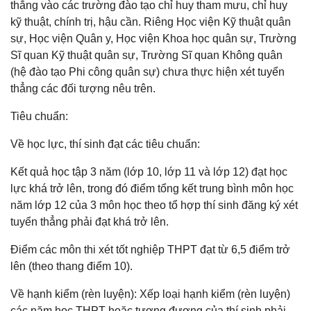
thẳng vào các trường đào tạo chỉ huy tham mưu, chỉ huy
kỹ thuật, chính trị, hậu cần. Riêng Học viện Kỹ thuật quân
sự, Học viện Quân y, Học viện Khoa học quân sự, Trường
Sĩ quan Kỹ thuật quân sự, Trường Sĩ quan Không quân
(hệ đào tạo Phi công quân sự) chưa thực hiện xét tuyển
thẳng các đối tượng nêu trên.
Tiêu chuẩn:
Về học lực, thí sinh đạt các tiêu chuẩn:
Kết quả học tập 3 năm (lớp 10, lớp 11 và lớp 12) đạt học
lực khá trở lên, trong đó điểm tổng kết trung bình môn học
năm lớp 12 của 3 môn học theo tổ hợp thí sinh đăng ký xét
tuyển thẳng phải đạt khá trở lên.
Điểm các môn thi xét tốt nghiệp THPT đạt từ 6,5 điểm trở
lên (theo thang điểm 10).
Về hạnh kiểm (rèn luyện): Xếp loại hạnh kiểm (rèn luyện)
các năm học THPT hoặc tương đương của thí sinh phải