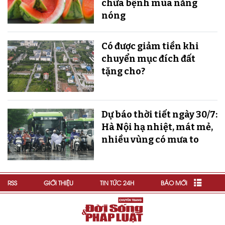
chữa bệnh mùa nắng
nóng
Có được giảm tiền khi
chuyển mục đích đất
tặng cho?
Dự báo thời tiết ngày 30/7:
Hà Nội hạ nhiệt, mát mẻ,
nhiều vùng có mưa to
RSS
GIỚI THIỆU
TIN TỨC 24H
BÁO MỚI