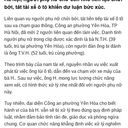
bới, tát tài xế ô tô khiến dư luận bức xúc.
Liên quan vụ người phụ nữ chửi bới, tát liên tiếp tài xế ô tô
sau va chạm giao thông, Công an phường Yên Hòa, TP
Hà Nội, đã mời 2 người liên quan đến làm việc. Danh tính
người phụ nữ trong clip được xác định là bà N.T.H. (39
tuổi, trú tại phường Yên Hòa), còn người đàn ông bị đánh
là ông T.V.H. (52 tuổi, trú cùng phường).
Theo trình bày của nam tài xế, nguyên nhân vụ việc xuất
phát từ việc ông lùi ô tô, dẫn đến va chạm với xe máy của
bà H.. Sau sự việc, ông H. mong lực lượng chức năng
xem xét, có hình thức xử lý nhẹ nhất đối với người phụ nữ
này.
Tuy nhiên, đại diện Công an phường Yên Hòa cho biết
hành vi của bà H. vẫn sẽ bị xử lý theo đúng quy định pháp
luật, nhằm đảm bảo tính răn đe, giáo dục và phòng ngừa
chung. Cơ quan chức năng khẳng định việc xử lý nghiêm