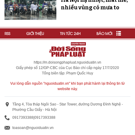
Hà Nội hạ nhiệt, mát mẻ,
nhiều vùng có mưa to
RSS
GIỚI THIỆU
TIN TỨC 24H
BÁO MỚI
https://m.doisongphapluat.nguoiduatin.vn
Giấy phép số 12/GP-CBC của Cục Báo chí cấp ngày 17/7/2020
Tổng biên tập: Phạm Quốc Huy
Vui lòng dẫn nguồn "nguoiduatin.vn" khi bạn phát hành lại thông tin từ
website này.
Tầng 4, Tòa tháp Ngôi Sao - Star Tower, đường Dương Đình Nghệ -
Phường Cầu Giấy - Hà Nội
0917393388
|
0917393388
toasoan@nguoiduatin.vn