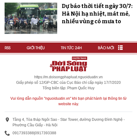
Dự báo thời tiết ngày 30/7:
Hà Nội hạ nhiệt, mát mẻ,
nhiều vùng có mưa to
RSS
GIỚI THIỆU
TIN TỨC 24H
BÁO MỚI
https://m.doisongphapluat.nguoiduatin.vn
Giấy phép số 12/GP-CBC của Cục Báo chí cấp ngày 17/7/2020
Tổng biên tập: Phạm Quốc Huy
Vui lòng dẫn nguồn "nguoiduatin.vn" khi bạn phát hành lại thông tin từ
website này.
Tầng 4, Tòa tháp Ngôi Sao - Star Tower, đường Dương Đình Nghệ -
Phường Cầu Giấy - Hà Nội
0917393388
|
0917393388