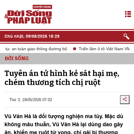
Chủ nhật, 09/08/2026 18:29
 tự, an toàn giao thông đường bộ
Triển lãm ô tô Việt Nam VMS 2
ĐỜI SỐNG
Tuyên án tử hình kẻ sát hại mẹ,
chém thương tích chị ruột
Thứ 3, 19/05/2026 07:02
Vũ Văn Hà là đối tượng nghiện ma túy. Mặc dù
không mâu thuẫn, Vũ Văn Hà lại dùng dao gây
án, khiến mẹ ruột tử vong, chị gái bị thương