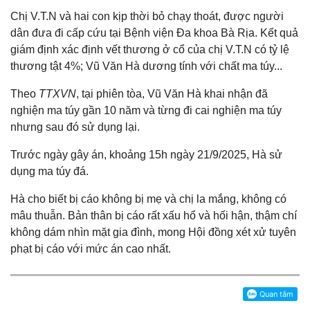
Chị V.T.N và hai con kịp thời bỏ chạy thoát, được người
dân đưa đi cấp cứu tại Bệnh viện Đa khoa Bà Rịa. Kết quả
giám định xác định vết thương ở cổ của chị V.T.N có tỷ lệ
thương tật 4%; Vũ Văn Hà dương tính với chất ma túy...
Theo
TTXVN
, tại phiên tòa, Vũ Văn Hà khai nhận đã
nghiện ma túy gần 10 năm và từng đi cai nghiện ma túy
nhưng sau đó sử dụng lại.
Trước ngày gây án, khoảng 15h ngày 21/9/2025, Hà sử
dụng ma túy đá.
Hà cho biết bị cáo không bị mẹ và chị la mắng, không có
mâu thuẫn. Bản thân bị cáo rất xấu hổ và hối hận, thậm chí
không dám nhìn mặt gia đình, mong Hội đồng xét xử tuyên
phạt bị cáo với mức án cao nhất.