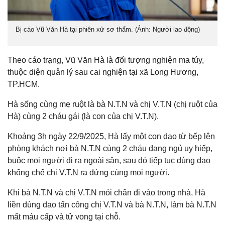
Bị cáo Vũ Văn Hà tại phiên xử sơ thẩm. (Ảnh: Người lao động)
Theo cáo trạng, Vũ Văn Hà là đối tượng nghiện ma túy,
thuộc diện quản lý sau cai nghiện tại xã Long Hương,
TP.HCM.
Hà sống cùng mẹ ruột là bà N.T.N và chị V.T.N (chị ruột của
Hà) cùng 2 cháu gái (là con của chị V.T.N).
Khoảng 3h ngày 22/9/2025, Hà lấy một con dao từ bếp lên
phòng khách nơi bà N.T.N cùng 2 cháu đang ngủ uy hiếp,
buộc mọi người đi ra ngoài sân, sau đó tiếp tục dùng dao
khống chế chị V.T.N ra đứng cùng mọi người.
Khi bà N.T.N và chị V.T.N mỏi chân đi vào trong nhà, Hà
liền dùng dao tấn công chị V.T.N và bà N.T.N, làm bà N.T.N
mất máu cấp và tử vong tại chỗ.