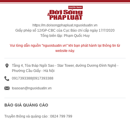
https://m.doisongphapluat.nguoiduatin.vn
Giấy phép số 12/GP-CBC của Cục Báo chí cấp ngày 17/7/2020
Tổng biên tập: Phạm Quốc Huy
Vui lòng dẫn nguồn "nguoiduatin.vn" khi bạn phát hành lại thông tin từ
website này.
Tầng 4, Tòa tháp Ngôi Sao - Star Tower, đường Dương Đình Nghệ -
Phường Cầu Giấy - Hà Nội
0917393388
|
0917393388
toasoan@nguoiduatin.vn
BÁO GIÁ QUẢNG CÁO
Truyền thông và quảng cáo : 0824 799 799