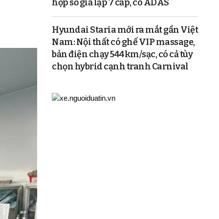
hộp số giả lập 7 cấp, có ADAS
Hyundai Staria mới ra mắt gần Việt
Nam: Nội thất có ghế VIP massage,
bản điện chạy 544km/sạc, có cả tùy
chọn hybrid cạnh tranh Carnival