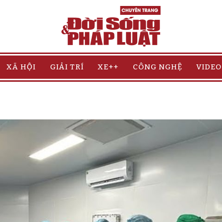
XÃ HỘI
GIẢI TRÍ
XE++
CÔNG NGHỆ
VIDEO