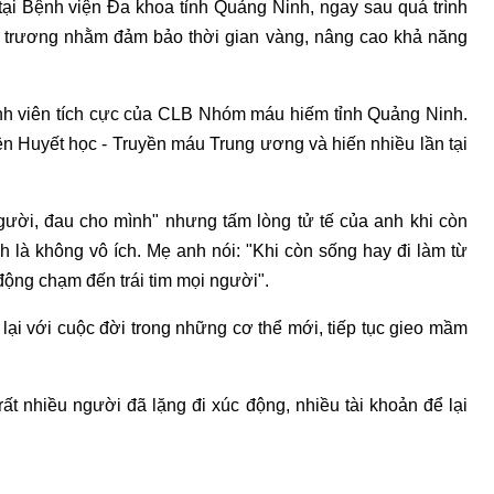
ại Bệnh viện Đa khoa tỉnh Quảng Ninh, ngay sau quá trình
n trương nhằm đảm bảo thời gian vàng, nâng cao khả năng
nh viên tích cực của CLB Nhóm máu hiếm tỉnh Quảng Ninh.
iện Huyết học - Truyền máu Trung ương và hiến nhiều lần tại
gười, đau cho mình" nhưng tấm lòng tử tế của anh khi còn
h là không vô ích. Mẹ anh nói: "Khi còn sống hay đi làm từ
 động chạm đến trái tim mọi người".
 lại với cuộc đời trong những cơ thể mới, tiếp tục gieo mầm
ất nhiều người đã lặng đi xúc động, nhiều tài khoản để lại