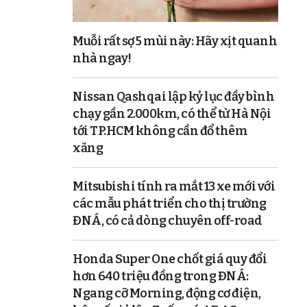
Muỗi rất sợ 5 mùi này: Hãy xịt quanh
nhà ngay!
Nissan Qashqai lập kỷ lục đầy bình
chạy gần 2.000km, có thể từ Hà Nội
tới TP.HCM không cần đổ thêm
xăng
Mitsubishi tính ra mắt 13 xe mới với
các mẫu phát triển cho thị trường
ĐNÁ, có cả dòng chuyên off-road
Honda Super One chốt giá quy đổi
hơn 640 triệu đồng trong ĐNÁ:
Ngang cỡ Morning, động cơ điện,