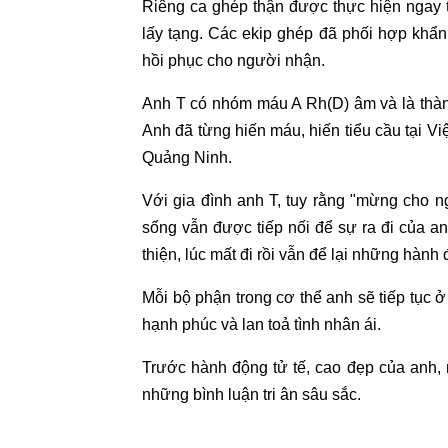
Riêng ca ghép thận được thực hiện ngay t
lấy tạng. Các ekip ghép đã phối hợp khẩ
hồi phục cho người nhận.
Anh T có nhóm máu A Rh(D) âm và là thà
Anh đã từng hiến máu, hiến tiểu cầu tại V
Quảng Ninh.
Với gia đình anh T, tuy rằng "mừng cho n
sống vẫn được tiếp nối để sự ra đi của an
thiện, lúc mất đi rồi vẫn để lại những hành
Mỗi bộ phận trong cơ thể anh sẽ tiếp tục ở
hạnh phúc và lan toả tình nhân ái.
Trước hành động tử tế, cao đẹp của anh, r
những bình luận tri ân sâu sắc.