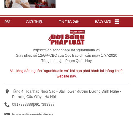
RSS
GIỚI THIỆU
TIN TỨC 24H
BÁO MỚI
https://m.doisongphapluat.nguoiduatin.vn
Giấy phép số 12/GP-CBC của Cục Báo chí cấp ngày 17/7/2020
Tổng biên tập: Phạm Quốc Huy
Vui lòng dẫn nguồn "nguoiduatin.vn" khi bạn phát hành lại thông tin từ
website này.
Tầng 4, Tòa tháp Ngôi Sao - Star Tower, đường Dương Đình Nghệ -
Phường Cầu Giấy - Hà Nội
0917393388
|
0917393388
toasoan@nguoiduatin.vn
BÁO GIÁ QUẢNG CÁO