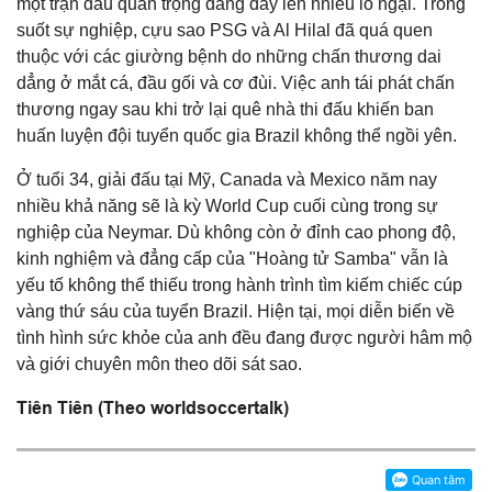
một trận đấu quan trọng đang dấy lên nhiều lo ngại. Trong
suốt sự nghiệp, cựu sao PSG và Al Hilal đã quá quen
thuộc với các giường bệnh do những chấn thương dai
dẳng ở mắt cá, đầu gối và cơ đùi. Việc anh tái phát chấn
thương ngay sau khi trở lại quê nhà thi đấu khiến ban
huấn luyện đội tuyển quốc gia Brazil không thể ngồi yên.
Ở tuổi 34, giải đấu tại Mỹ, Canada và Mexico năm nay
nhiều khả năng sẽ là kỳ World Cup cuối cùng trong sự
nghiệp của Neymar. Dù không còn ở đỉnh cao phong độ,
kinh nghiệm và đẳng cấp của "Hoàng tử Samba" vẫn là
yếu tố không thể thiếu trong hành trình tìm kiếm chiếc cúp
vàng thứ sáu của tuyển Brazil. Hiện tại, mọi diễn biến về
tình hình sức khỏe của anh đều đang được người hâm mộ
và giới chuyên môn theo dõi sát sao.
Tiên Tiên (Theo worldsoccertalk)