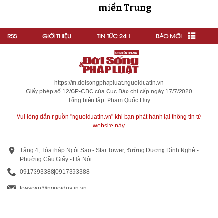
miền Trung
RSS
GIỚI THIỆU
TIN TỨC 24H
BÁO MỚI
https://m.doisongphapluat.nguoiduatin.vn
Giấy phép số 12/GP-CBC của Cục Báo chí cấp ngày 17/7/2020
Tổng biên tập: Phạm Quốc Huy
Vui lòng dẫn nguồn "nguoiduatin.vn" khi bạn phát hành lại thông tin từ
website này.
Tầng 4, Tòa tháp Ngôi Sao - Star Tower, đường Dương Đình Nghệ -
Phường Cầu Giấy - Hà Nội
0917393388
|
0917393388
toasoan@nguoiduatin.vn
BÁO GIÁ QUẢNG CÁO