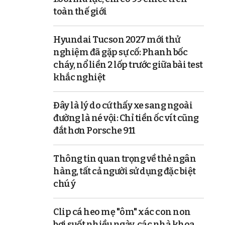
toàn thế giới
Hyundai Tucson 2027 mới thử
nghiệm đã gặp sự cố: Phanh bốc
cháy, nổ liền 2 lốp trước giữa bài test
khắc nghiệt
Đây là lý do cứ thấy xe sang ngoài
đường là né vội: Chỉ tiền ốc vít cũng
đắt hơn Porsche 911
Thông tin quan trọng về thẻ ngân
hàng, tất cả người sử dụng đặc biệt
chú ý
Clip cá heo mẹ "ôm" xác con non
bơi suốt nhiều ngày, các nhà khoa