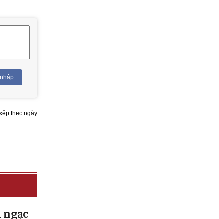
 nhập
xếp theo ngày
h ngạc