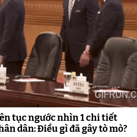
ên tục ngước nhìn 1 chi tiết
hân dân: Điều gì đã gây tò mò?