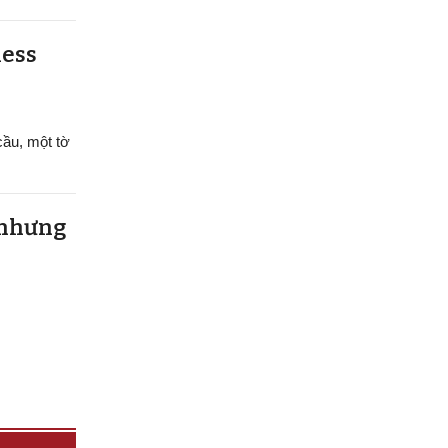
ness
cầu, một tờ
 nhưng