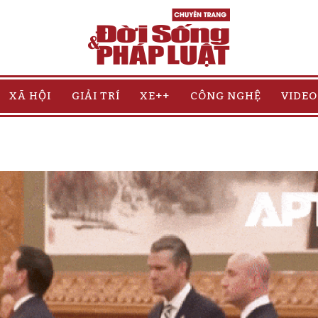
XÃ HỘI
GIẢI TRÍ
XE++
CÔNG NGHỆ
VIDEO