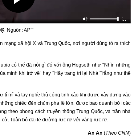
 Mỹ. Nguồn: APT
ên mạng xã hội X và Trung Quốc, nơi người dùng tỏ ra thích
ubio có thể đã nói gì đó với ông Hegseth như "Nhìn những
ủa mình khi trở về" hay "Hãy trang trí lại Nhà Trắng như thế
ự tỉ mỉ và tay nghề thủ công tinh xảo khi được xây dựng vào
 những chiếc đèn chùm pha lê lớn, được bao quanh bởi các
ng theo phong cách truyền thống Trung Quốc, và trần nhà
cờ. Toàn bộ đại lễ đường rực rỡ với vàng rực rỡ.
An An
(
Theo CNN
)