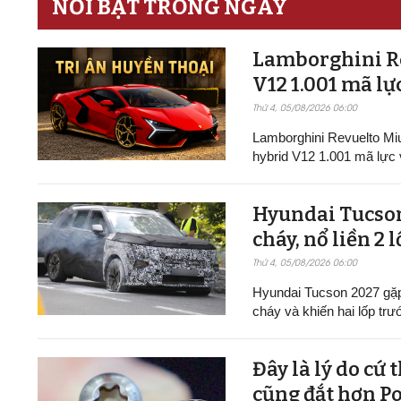
NỔI BẬT TRONG NGÀY
Lamborghini Re
V12 1.001 mã lực
Thứ 4, 05/08/2026 06:00
Lamborghini Revuelto Miu
hybrid V12 1.001 mã lực v
Hyundai Tucson
cháy, nổ liền 2 
Thứ 4, 05/08/2026 06:00
Hyundai Tucson 2027 gặp 
cháy và khiến hai lốp trư
Đây là lý do cứ 
cũng đắt hơn P