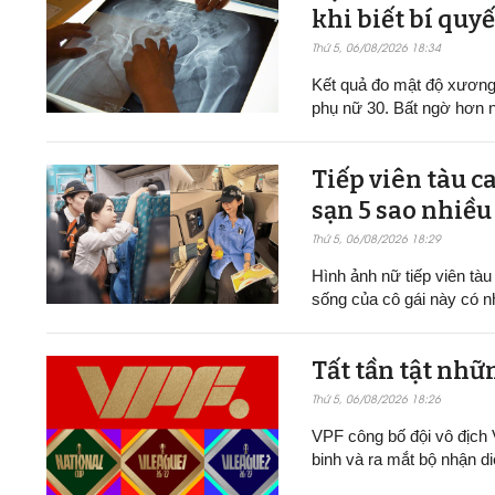
khi biết bí quyế
Thứ 5, 06/08/2026 18:34
Kết quả đo mật độ xương 
phụ nữ 30. Bất ngờ hơn n
Tiếp viên tàu c
sạn 5 sao nhiều
Thứ 5, 06/08/2026 18:29
Hình ảnh nữ tiếp viên tà
sống của cô gái này có nh
Tất tần tật nhữ
Thứ 5, 06/08/2026 18:26
VPF công bố đội vô địch 
binh và ra mắt bộ nhận d