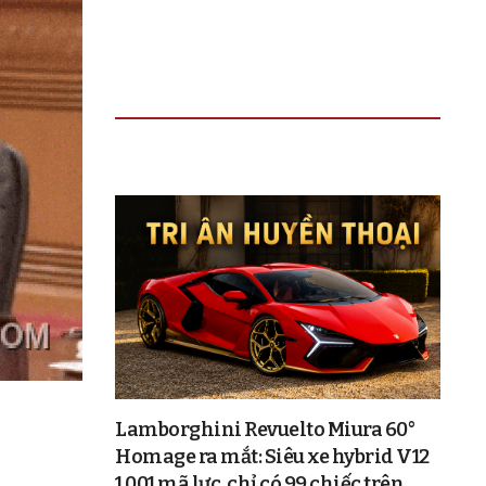
TIN ĐỌC NHIỀU
Lamborghini Revuelto Miura 60°
Homage ra mắt: Siêu xe hybrid V12
1.001 mã lực, chỉ có 99 chiếc trên