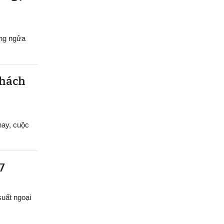
ang ngửa
khách
nay, cuộc
7
uất ngoại