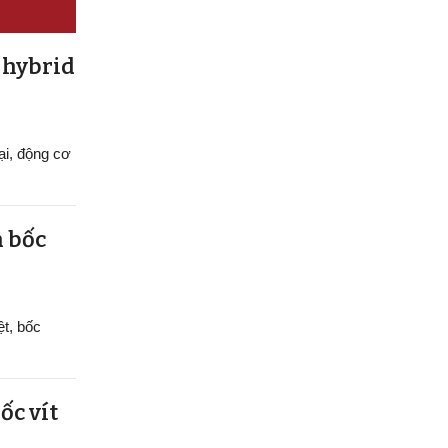
 hybrid
ại, động cơ
h bốc
ệt, bốc
ốc vít