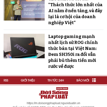
"Thách thức lớn nhất của
AI nằm ở nền tảng, và đây
lại là cơ hội của doanh
nghiệp Việt"
Laptop gaming mạnh
nhất lịch sử ROG chính
thức bán tại Việt Nam:
Đem SH350i ra đổi vẫn
phải bù thêm tiền mới
rước về được
RSS
GIỚI THIỆU
TIN TỨC 24H
BÁO MỚI
https://m.doisongphapluat.nguoiduatin.vn