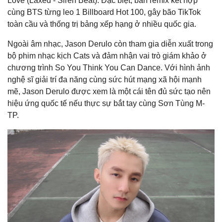
Love (Laxed - Siren Beat). Đặc biệt, bản remix kết hợp
cùng BTS từng leo 1 Billboard Hot 100, gây bão TikTok
toàn cầu và thống trị bảng xếp hạng ở nhiều quốc gia.
Ngoài âm nhạc, Jason Derulo còn tham gia diễn xuất trong
bộ phim nhạc kịch Cats và đảm nhận vai trò giám khảo ở
chương trình So You Think You Can Dance. Với hình ảnh
nghệ sĩ giải trí đa năng cùng sức hút mạng xã hội mạnh
mẽ, Jason Derulo được xem là một cái tên đủ sức tạo nên
hiệu ứng quốc tế nếu thực sự bắt tay cùng Sơn Tùng M-
TP.