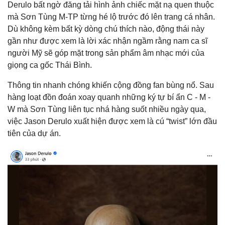
Derulo
bất ngờ đăng tải hình ảnh chiếc mặt nạ quen thuộc
mà Sơn Tùng M-TP từng hé lộ trước đó lên trang cá nhân.
Dù không kèm bất kỳ dòng chú thích nào, động thái này
gần như được xem là lời xác nhận ngầm rằng nam ca sĩ
người Mỹ sẽ góp mặt trong sản phẩm âm nhạc mới của
giọng ca gốc Thái Bình.
Thông tin nhanh chóng khiến cộng đồng fan bùng nổ. Sau
hàng loạt đồn đoán xoay quanh những ký tự bí ẩn C - M -
W mà Sơn Tùng liên tục nhá hàng suốt nhiều ngày qua,
việc Jason Derulo xuất hiện được xem là cú “twist” lớn đầu
tiên của dự án.