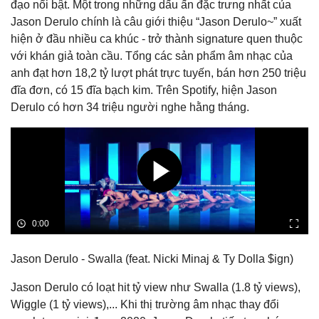
đạo nổi bật. Một trong những dấu ấn đặc trưng nhất của
Jason Derulo chính là câu giới thiệu “Jason Derulo~” xuất
hiện ở đầu nhiều ca khúc - trở thành signature quen thuộc
với khán giả toàn cầu. Tổng các sản phẩm âm nhạc của
anh đạt hơn 18,2 tỷ lượt phát trực tuyến, bán hơn 250 triệu
đĩa đơn, có 15 đĩa bạch kim. Trên Spotify, hiện Jason
Derulo có hơn 34 triệu người nghe hằng tháng.
Jason Derulo - Swalla (feat. Nicki Minaj & Ty Dolla $ign)
Jason Derulo có loạt hit tỷ view như Swalla (1.8 tỷ views),
Wiggle (1 tỷ views),... Khi thị trường âm nhạc thay đổi