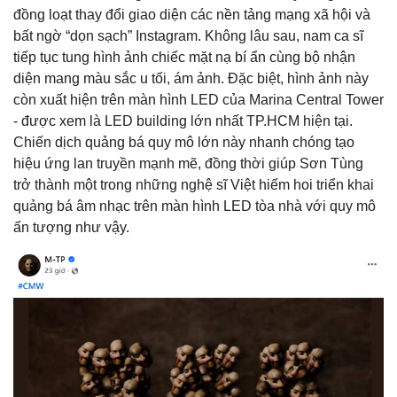
đồng loạt thay đổi giao diện các nền tảng mạng xã hội và
bất ngờ “dọn sạch” Instagram. Không lâu sau, nam ca sĩ
tiếp tục tung hình ảnh chiếc mặt nạ bí ẩn cùng bộ nhận
diện mang màu sắc u tối, ám ảnh. Đặc biệt, hình ảnh này
còn xuất hiện trên màn hình LED của Marina Central Tower
- được xem là LED building lớn nhất TP.HCM hiện tại.
Chiến dịch quảng bá quy mô lớn này nhanh chóng tạo
hiệu ứng lan truyền mạnh mẽ, đồng thời giúp Sơn Tùng
trở thành một trong những nghệ sĩ Việt hiếm hoi triển khai
quảng bá âm nhạc trên màn hình LED tòa nhà với quy mô
ấn tượng như vậy.