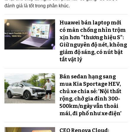
đánh giá là tốt trong phân khúc.
Huawei bán laptop mới
có màn chống nhìn trộm
xịn hơn "thương hiệu S":
Giữ nguyên độ nét, không
giảm độ sáng, có nút bật
tắt vật lý
Bán sedan hạng sang
mua Kia Sportage HEV,
chủ xe chia sẻ: ‘Nội thất
rộng, chở gia đình 300-
500km/ngày vẫn thoải
mái, đi phố như xe điện’
CEO Renova Cloud: