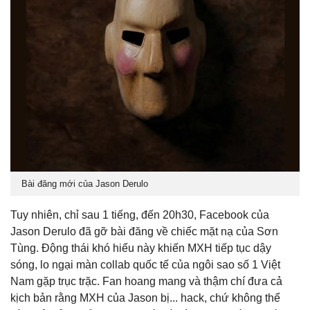
Bài đăng mới của Jason Derulo
Tuy nhiên, chỉ sau 1 tiếng, đến 20h30, Facebook của
Jason Derulo đã gỡ bài đăng về chiếc mặt nạ của Sơn
Tùng. Động thái khó hiểu này khiến MXH tiếp tục dậy
sóng, lo ngại màn collab quốc tế của ngôi sao số 1 Việt
Nam gặp trục trặc. Fan hoang mang và thậm chí đưa cả
kịch bản rằng MXH của Jason bị... hack, chứ không thể