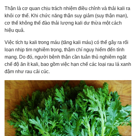
Thận là cơ quan chịu trách nhiệm điều chỉnh và thải kali ra
khỏi cơ thể. Khi chức năng thận suy giảm (suy thận mạn),
cơ thể không thể đào thải lượng kali dư thừa một cách
hiệu quả.
Việc tích tụ kali trong máu (tăng kali máu) có thể gây ra rối
loạn nhịp tim nghiêm trọng, thậm chí nguy hiểm đến tính
mạng. Do đó, người bệnh thận cần tuân thủ nghiêm ngặt
chế độ ăn ít kali, bao gồm việc hạn chế các loại rau lá xanh
đậm như rau cải cúc.