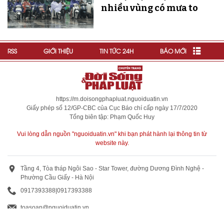
nhiều vùng có mưa to
RSS
GIỚI THIỆU
TIN TỨC 24H
BÁO MỚI
https://m.doisongphapluat.nguoiduatin.vn
Giấy phép số 12/GP-CBC của Cục Báo chí cấp ngày 17/7/2020
Tổng biên tập: Phạm Quốc Huy
Vui lòng dẫn nguồn "nguoiduatin.vn" khi bạn phát hành lại thông tin từ
website này.
Tầng 4, Tòa tháp Ngôi Sao - Star Tower, đường Dương Đình Nghệ -
Phường Cầu Giấy - Hà Nội
0917393388
|
0917393388
toasoan@nguoiduatin.vn