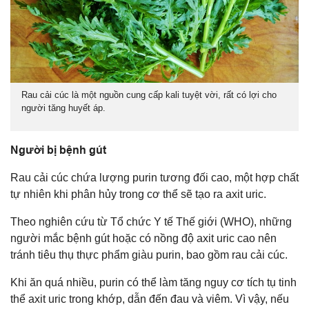
Rau cải cúc là một nguồn cung cấp kali tuyệt vời, rất có lợi cho
người tăng huyết áp.
Người bị bệnh gút
Rau cải cúc chứa lượng purin tương đối cao, một hợp chất
tự nhiên khi phân hủy trong cơ thể sẽ tạo ra axit uric.
Theo nghiên cứu từ Tổ chức Y tế Thế giới (WHO), những
người mắc bệnh gút hoặc có nồng độ axit uric cao nên
tránh tiêu thụ thực phẩm giàu purin, bao gồm rau cải cúc.
Khi ăn quá nhiều, purin có thể làm tăng nguy cơ tích tụ tinh
thể axit uric trong khớp, dẫn đến đau và viêm. Vì vậy, nếu