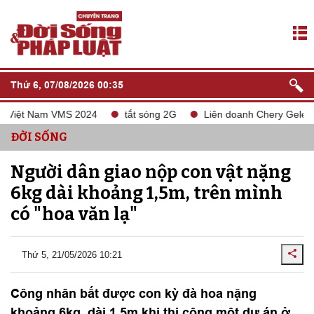
Thứ 6, 07/08/2026 00:35
 Việt Nam VMS 2024
tắt sóng 2G
Liên doanh Chery Geleximco
ĐỜI SỐNG
Người dân giao nộp con vật nặng
6kg dài khoảng 1,5m, trên mình
có "hoa văn lạ"
Thứ 5, 21/05/2026 10:21
Công nhân bắt được con kỳ đà hoa nặng
khoảng 6kg, dài 1,5m khi thi công một dự án ở