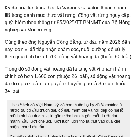
Kỳ đà hoa tên khoa học là Varanus salvator, thuộc nhóm
IIB trong danh mục thực vật rừng, động vật rừng nguy cấp,
quý, hiếm theo thông tư 85/2025/TT-BNNMT của Bộ Nông
nghiệp và Môi trường.
Cũng theo ông Nguyễn Công Bằng, từ đầu năm 2026 đến
nay, đơn vị đã tiếp nhận chăm sóc, nuôi dưỡng để xử lý
theo quy định hơn 1.700 động vật hoang dã (thuộc 60 loài).
Trong đó số động vật hoang dã là tang vật vi phạm hành
chính có hơn 1.600 con (thuộc 26 loài), số động vật hoang
dã do người dân tự nguyện chuyển giao là 85 con thuộc
34 loài.
Theo Sách đỏ Việt Nam, kỳ đà hoa thuộc họ kỳ đà Varanidae ở
nước ta, có đầu thuôn dài, cổ dài, mõm dài và hơi dẹp có hai lỗ
mũi hình bầu dục ở vị trí gần mõm hơn là gần mắt. Lưỡi dài
mảnh, đầu lưỡi chẻ đôi, lưỡi luôn luôn thò ra thụt vào qua khe
miệng như lưỡi rắn.