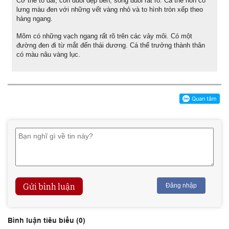
Cơ thể to dài, còn đuôi dẹp bên, sống đuôi rất rõ. Cá thể non có
lưng màu đen với những vết vàng nhỏ và to hình tròn xếp theo
hàng ngang.
Mõm có những vạch ngang rất rõ trên các vảy môi. Có một
đường đen đi từ mắt đến thái dương. Cá thể trưởng thành thân
có màu nâu vàng lục.
Gửi bình luận
Đăng nhập
Bình luận tiêu biểu (
0
)