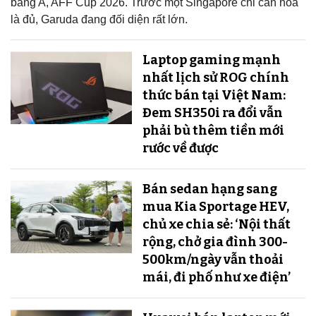
bảng A, AFF Cup 2026. Trước một Singapore chỉ cần hòa
là đủ, Garuda đang đối diện rất lớn.
Laptop gaming mạnh
nhất lịch sử ROG chính
thức bán tại Việt Nam:
Đem SH350i ra đổi vẫn
phải bù thêm tiền mới
rước về được
Bán sedan hạng sang
mua Kia Sportage HEV,
chủ xe chia sẻ: ‘Nội thất
rộng, chở gia đình 300-
500km/ngày vẫn thoải
mái, đi phố như xe điện’