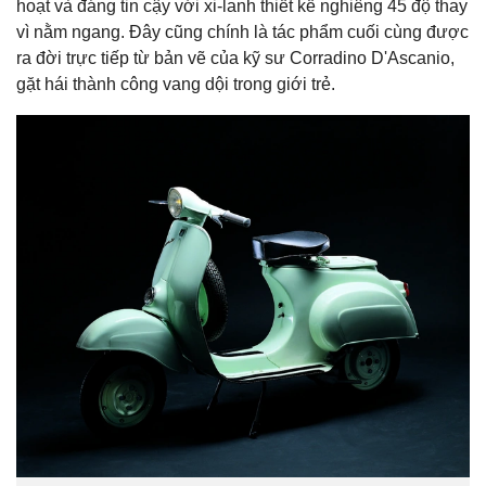
hoạt và đáng tin cậy với xi-lanh thiết kế nghiêng 45 độ thay
vì nằm ngang. Đây cũng chính là tác phẩm cuối cùng được
ra đời trực tiếp từ bản vẽ của kỹ sư Corradino D'Ascanio,
gặt hái thành công vang dội trong giới trẻ.