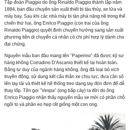
Tập đoàn Piaggio do ông Rinaldo Piaggio thành lập năm
1884, ban đầu chuyên sản xuất thiết bị tàu thủy, xe lửa và
máy bay. Sau khi các nhà máy bị tàn phá nặng nề trong thế
chiến thứ hai, ông Enrico Piaggio (con trai của ông
Rinaldo Piaggio) quyết định chuyển hướng sang sản xuất
phương tiện di chuyển cá nhân có chi phí hợp lý dành cho
đại chúng.
Nguyên mẫu ban đầu mang tên "Paperino" đã được kỹ sư
hàng không Corradino D'Ascanio thiết kế lại hoàn toàn.
Bằng tư duy của ngành hàng không, ông đã loại bỏ xích
truyền động, sử dụng kết cấu thân xe chịu lực, đưa cần số
lên tay lái và thiết kế hệ thống treo dạng tay đòn đơn để dễ
thay lốp. Tên gọi "Vespa" (ong bắp cày) ra đời do ông
Enrico Piaggio nhận thấy nguyên mẫu xe mới có phần chỗ
ngồi to và phần eo hẹp rất giống một con ong.