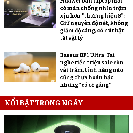
Huawei bán laptop mới
có màn chống nhìn trộm
xịn hơn "thương hiệu S":
Giữ nguyên độ nét, không
giảm độ sáng, có nút bật
tắt vật lý
Baseus BP1 Ultra: Tai
nghe tiền triệu sale còn
vài trăm, tính năng nào
cũng chưa hoàn hảo
nhưng "có cố gắng"
NỔI BẬT TRONG NGÀY