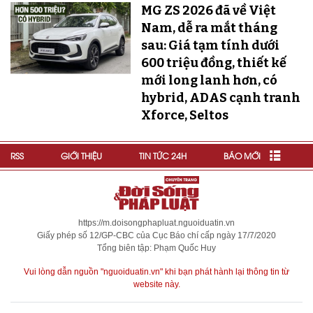
MG ZS 2026 đã về Việt
Nam, dễ ra mắt tháng
sau: Giá tạm tính dưới
600 triệu đồng, thiết kế
mới long lanh hơn, có
hybrid, ADAS cạnh tranh
Xforce, Seltos
RSS
GIỚI THIỆU
TIN TỨC 24H
BÁO MỚI
https://m.doisongphapluat.nguoiduatin.vn
Giấy phép số 12/GP-CBC của Cục Báo chí cấp ngày 17/7/2020
Tổng biên tập: Phạm Quốc Huy
Vui lòng dẫn nguồn "nguoiduatin.vn" khi bạn phát hành lại thông tin từ
website này.