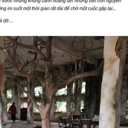
ng trước những khung cảnh hoang tàn nhưng vẫn còn nguyên
g im suốt một thời gian rất dài để chờ một cuộc gặp lại...
phá dỡ…