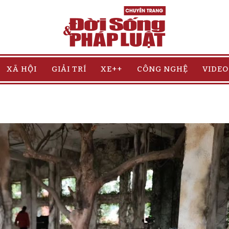
XÃ HỘI
GIẢI TRÍ
XE++
CÔNG NGHỆ
VIDEO