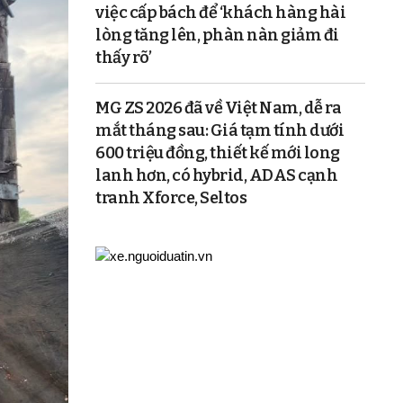
việc cấp bách để ‘khách hàng hài
lòng tăng lên, phàn nàn giảm đi
thấy rõ’
MG ZS 2026 đã về Việt Nam, dễ ra
mắt tháng sau: Giá tạm tính dưới
600 triệu đồng, thiết kế mới long
lanh hơn, có hybrid, ADAS cạnh
tranh Xforce, Seltos