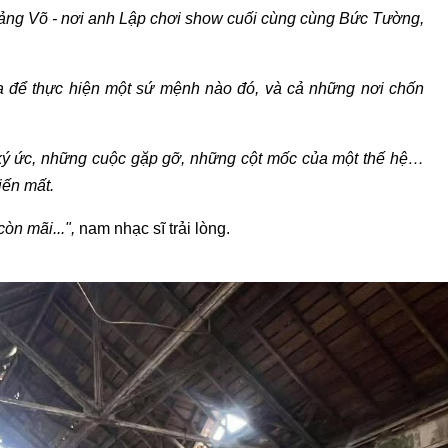
Giảng Võ - nơi anh Lập chơi show cuối cùng cùng Bức Tường,
a để thực hiện một sứ mệnh nào đó, và cả những nơi chốn
ký ức, những cuộc gặp gỡ, những cột mốc của một thế hệ…
iến mất.
òn mãi...",
nam nhạc sĩ trải lòng.