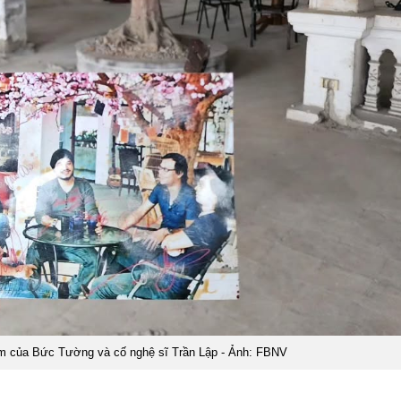
iệm của Bức Tường và cố nghệ sĩ Trần Lập - Ảnh: FBNV