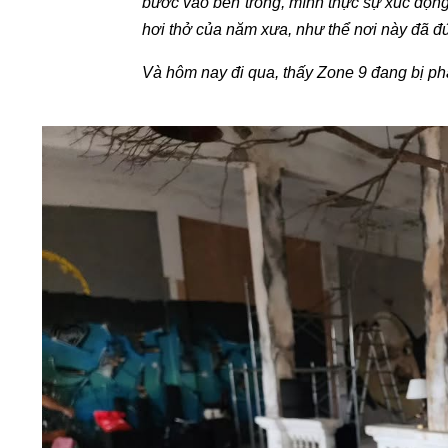
bước vào bên trong, mình thực sự xúc độ
hơi thở của năm xưa, như thể nơi này đã đứn
Và hôm nay đi qua, thấy Zone 9 đang bị 