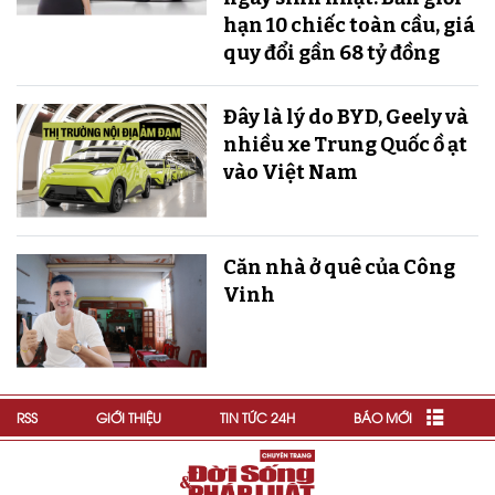
hạn 10 chiếc toàn cầu, giá
quy đổi gần 68 tỷ đồng
Đây là lý do BYD, Geely và
nhiều xe Trung Quốc ồ ạt
vào Việt Nam
Căn nhà ở quê của Công
Vinh
RSS
GIỚI THIỆU
TIN TỨC 24H
BÁO MỚI