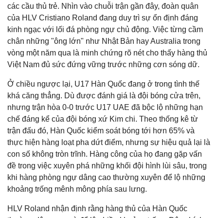
các cầu thủ trẻ. Nhìn vào chuỗi trận gần đây, đoàn quân
của HLV Cristiano Roland đang duy trì sự ổn định đáng
kinh ngạc với lối đá phòng ngự chủ động. Việc từng cầm
chân những "ông lớn" như Nhật Bản hay Australia trong
vòng một năm qua là minh chứng rõ nét cho thấy hàng thủ
Việt Nam đủ sức đứng vững trước những cơn sóng dữ.
Ở chiều ngược lại, U17 Hàn Quốc đang ở trong tình thế
khá căng thẳng. Dù được đánh giá là đội bóng cửa trên,
nhưng trận hòa 0-0 trước U17 UAE đã bộc lộ những hạn
chế đáng kể của đội bóng xứ Kim chi. Theo thống kê từ
trận đấu đó, Hàn Quốc kiểm soát bóng tới hơn 65% và
thực hiện hàng loạt pha dứt điểm, nhưng sự hiệu quả lại là
con số không tròn trĩnh. Hàng công của họ đang gặp vấn
đề trong việc xuyên phá những khối đội hình lùi sâu, trong
khi hàng phòng ngự dâng cao thường xuyên để lộ những
khoảng trống mênh mông phía sau lưng.
HLV Roland nhận định rằng hàng thủ của Hàn Quốc