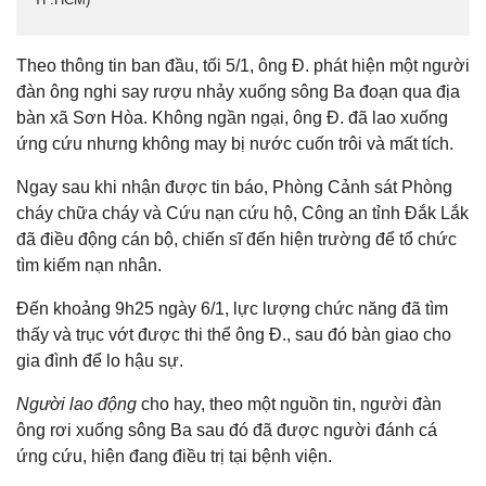
Theo thông tin ban đầu, tối 5/1, ông Đ. phát hiện một người
đàn ông nghi say rượu nhảy xuống sông Ba đoạn qua địa
bàn xã Sơn Hòa. Không ngần ngại, ông Đ. đã lao xuống
ứng cứu nhưng không may bị nước cuốn trôi và mất tích.
Ngay sau khi nhận được tin báo, Phòng Cảnh sát Phòng
cháy chữa cháy và Cứu nạn cứu hộ, Công an tỉnh Đắk Lắk
đã điều động cán bộ, chiến sĩ đến hiện trường để tổ chức
tìm kiếm nạn nhân.
Đến khoảng 9h25 ngày 6/1, lực lượng chức năng đã tìm
thấy và trục vớt được thi thể ông Đ., sau đó bàn giao cho
gia đình để lo hậu sự.
Người lao động
cho hay, theo một nguồn tin, người đàn
ông rơi xuống sông Ba sau đó đã được người đánh cá
ứng cứu, hiện đang điều trị tại bệnh viện.