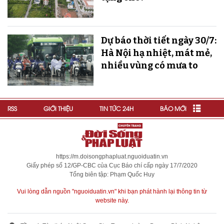
Dự báo thời tiết ngày 30/7:
Hà Nội hạ nhiệt, mát mẻ,
nhiều vùng có mưa to
RSS
GIỚI THIỆU
TIN TỨC 24H
BÁO MỚI
https://m.doisongphapluat.nguoiduatin.vn
Giấy phép số 12/GP-CBC của Cục Báo chí cấp ngày 17/7/2020
Tổng biên tập: Phạm Quốc Huy
Vui lòng dẫn nguồn "nguoiduatin.vn" khi bạn phát hành lại thông tin từ
website này.