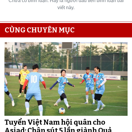
Chưa có bình luận. Hãy là người đầu tiên bình luận bài
viết này.
CÙNG CHUYÊN MỤC
Tuyển Việt Nam hội quân cho
Asiad: Chân sút 5 lần giành Quả