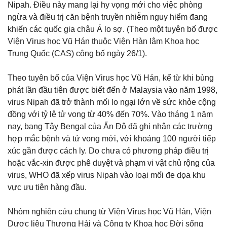
Nipah. Điều này mang lại hy vọng mới cho việc phòng
ngừa và điều trị căn bệnh truyền nhiễm nguy hiểm đang
khiến các quốc gia châu Á lo sợ. (Theo một tuyên bố được
Viện Virus học Vũ Hán thuộc Viện Hàn lâm Khoa học
Trung Quốc (CAS) công bố ngày 26/1).
Theo tuyên bố của Viện Virus học Vũ Hán, kể từ khi bùng
phát lần đầu tiên được biết đến ở Malaysia vào năm 1998,
virus Nipah đã trở thành mối lo ngại lớn về sức khỏe cộng
đồng với tỷ lệ tử vong từ 40% đến 70%. Vào tháng 1 năm
nay, bang Tây Bengal của Ấn Độ đã ghi nhận các trường
hợp mắc bệnh và tử vong mới, với khoảng 100 người tiếp
xúc gần được cách ly. Do chưa có phương pháp điều trị
hoặc vắc-xin được phê duyệt và phạm vi vật chủ rộng của
virus, WHO đã xếp virus Nipah vào loại mối đe dọa khu
vực ưu tiên hàng đầu.
Nhóm nghiên cứu chung từ Viện Virus học Vũ Hán, Viện
Dược liệu Thượng Hải và Công ty Khoa học Đời sống