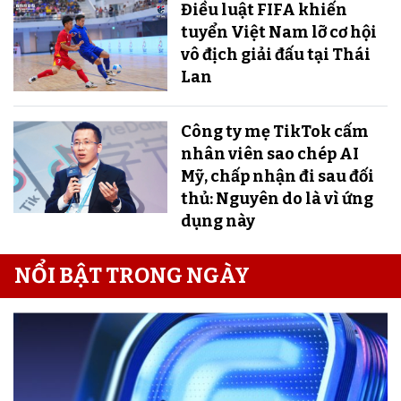
Điều luật FIFA khiến
tuyển Việt Nam lỡ cơ hội
vô địch giải đấu tại Thái
Lan
Công ty mẹ TikTok cấm
nhân viên sao chép AI
Mỹ, chấp nhận đi sau đối
thủ: Nguyên do là vì ứng
dụng này
NỔI BẬT TRONG NGÀY