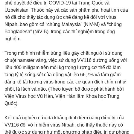
phê duyệt để điều trị COVID-19 tại Trung Quốc và
Uzbekistan. Thuốc này và các sản phẩm phụ hoạt tính của
nó đã cho thấy tác dụng ức chế đáng kể đối với virus
Nipah, bao gồm cả “chủng Malaysia” (NiV-M) và “chủng
Bangladesh” (NiV-B), trong các thí nghiệm trong ống
nghiệm.
Trong mô hình nhiễm trùng liều gây chết người sử dụng
chuột hamster vàng, việc sử dụng VV116 đường uống với
liều 400 miligam trên mỗi kg trọng lượng cơ thể đã làm
tăng tỷ lệ sống sót của động vật lên 66,7% và làm giảm
đáng kể tải lượng virus trong các cơ quan đích chính như
phổi, lá lách và não. (Theo tuyên bố được phát hành bởi
Viện Virus học Vũ Hán, Viện Hàn lâm Khoa học Trung
Quốc).
Kết quả nghiên cứu đã khẳng định tiềm năng điều trị của
VV116 đối với nhiễm virus Nipah, cho thấy thuốc này có
thể được sử dụng như một phương pháp điều trị dự phòng