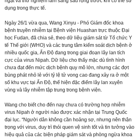
ngặt và thử nghiệm lâm sàng sâu rộng trước khi có thể sử
dụng trong thực tế.
Ngày 26/1 vừa qua, Wang Xinyu - Phó Giám đốc khoa
bệnh truyền nhiễm tại Bệnh viện Huashan trực thuộc Đại
học Fudan, đã chia sẻ, theo dữ liệu giám sát từ Tổ chức Y
tế Thế giới (WHO) và các trung tâm kiểm soát dịch bệnh ở
nhiều quốc gia, Ấn Độ đang trong giai đoạn lây lan tích
cực của virus Nipah. Dữ liệu cho thấy mặc dù tình hình
chưa đạt đến mức dịch bệnh quy mô lớn, nhưng các đợt
bùng phát nhỏ lẻ với tỷ lệ tử vong cao đang xảy ra ở một
số khu vực tại Ấn Độ, thể hiện đặc điểm lây lan xuyên
vùng và lây nhiễm tập trung trong bệnh viện.
Wang cho biết cho đến nay chưa có trường hợp nhiễm
virus Nipah ở người nào được xác nhận tại Trung Quốc
đại lục. “Người dân không cần hoảng sợ, nhưng nên thận
trọng với virus, duy trì thói quen vệ sinh tốt và tin tưởng vào
hiệu quả của các biện pháp giám sát và phòng ngừa khoa