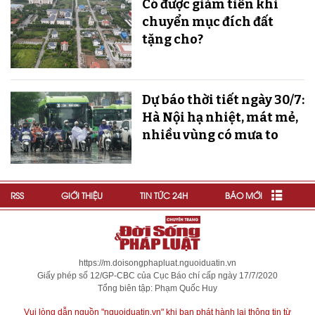
Có được giảm tiền khi
chuyển mục đích đất
tặng cho?
Dự báo thời tiết ngày 30/7:
Hà Nội hạ nhiệt, mát mẻ,
nhiều vùng có mưa to
RSS
GIỚI THIỆU
TIN TỨC 24H
BÁO MỚI
https://m.doisongphapluat.nguoiduatin.vn
Giấy phép số 12/GP-CBC của Cục Báo chí cấp ngày 17/7/2020
Tổng biên tập: Phạm Quốc Huy
Vui lòng dẫn nguồn "nguoiduatin.vn" khi bạn phát hành lại thông tin từ