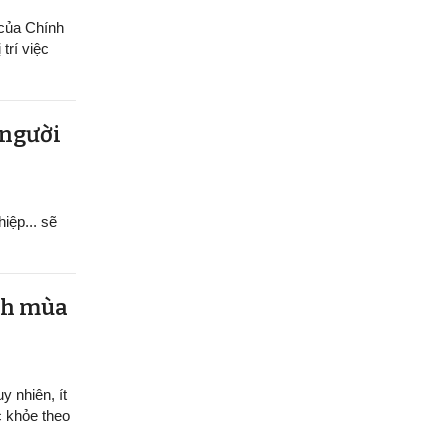
 của Chính
trí việc
 người
hiệp... sẽ
ệnh mùa
y nhiên, ít
c khỏe theo