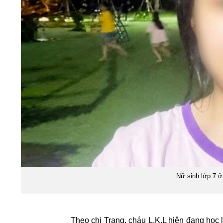
Nữ sinh lớp 7 ở 
Theo chị Trang, cháu L.K.L hiện đang học 