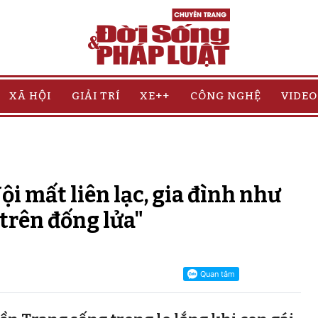
XÃ HỘI
GIẢI TRÍ
XE++
CÔNG NGHỆ
VIDEO
ội mất liên lạc, gia đình như
 trên đống lửa"