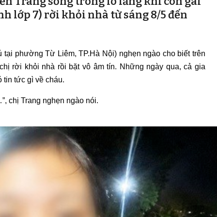
n Trang sống trong lo lắng khi con gái
nh lớp 7) rời khỏi nhà từ sáng 8/5 đến
 tại phường Từ Liêm, TP.Hà Nội) nghẹn ngào cho biết trên
hị rời khỏi nhà rồi bặt vô âm tín. Những ngày qua, cả gia
tin tức gì về cháu.
…”, chị Trang nghẹn ngào nói.