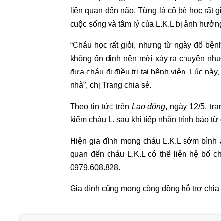
liên quan đến não. Từng là cô bé học rất 
cuộc sống và tâm lý của L.K.L bị ảnh hưởn
“Cháu học rất giỏi, nhưng từ ngày đổ bệnh
không ổn định nên mới xảy ra chuyện như
đưa cháu đi điều trị tại bệnh viện. Lúc này
nhà”, chị Trang chia sẻ.
Theo tin tức trên
Lao động
, ngày 12/5, tr
kiếm cháu L. sau khi tiếp nhận trình báo từ 
Hiện gia đình mong cháu L.K.L sớm bình an
quan đến cháu L.K.L có thể liên hệ bố 
0979.608.828.
Gia đình cũng mong cộng đồng hỗ trợ chia 