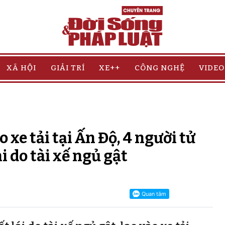
XÃ HỘI
GIẢI TRÍ
XE++
CÔNG NGHỆ
VIDEO
 xe tải tại Ấn Độ, 4 người tử
i do tài xế ngủ gật