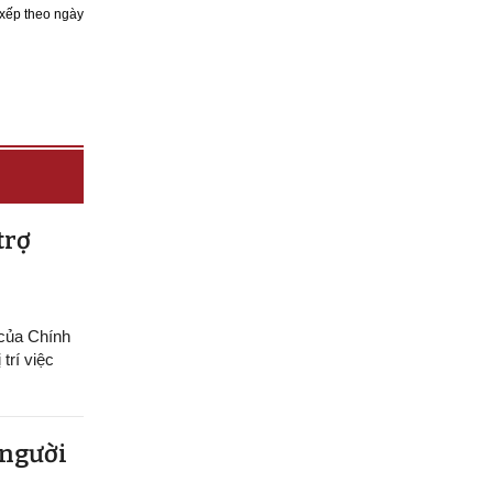
xếp theo ngày
trợ
 của Chính
trí việc
 người