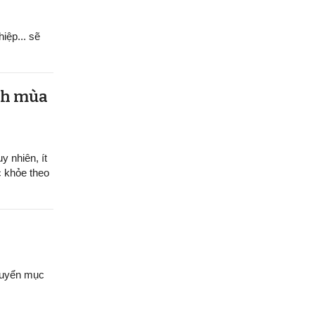
hiệp... sẽ
ệnh mùa
y nhiên, ít
c khỏe theo
chuyển mục