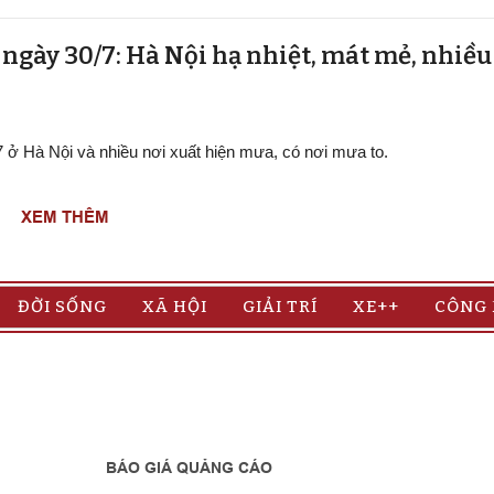
t ngày 30/7: Hà Nội hạ nhiệt, mát mẻ, nhiề
/7 ở Hà Nội và nhiều nơi xuất hiện mưa, có nơi mưa to.
XEM THÊM
ĐỜI SỐNG
XÃ HỘI
GIẢI TRÍ
XE++
CÔNG
BÁO GIÁ QUẢNG CÁO