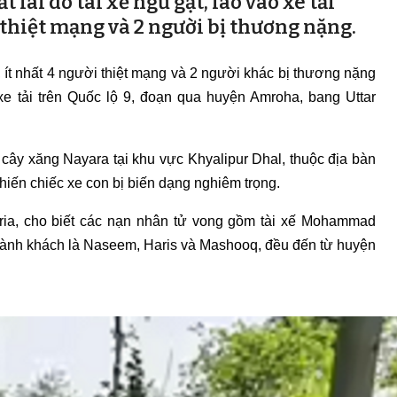
lái do tài xế ngủ gật, lao vào xe tải
 thiệt mạng và 2 người bị thương nặng.
ít nhất 4 người thiệt mạng và 2 người khác bị thương nặng
xe tải trên Quốc lộ 9, đoạn qua huyện Amroha, bang Uttar
cây xăng Nayara tại khu vực Khyalipur Dhal, thuộc địa bàn
iến chiếc xe con bị biến dạng nghiêm trọng.
aria, cho biết các nạn nhân tử vong gồm tài xế Mohammad
hành khách là Naseem, Haris và Mashooq, đều đến từ huyện