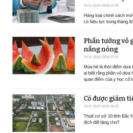
Thứ 5, 30/07/2026 07:00
Hàng loạt chính sách mới v
có hiệu lực trong tháng 8
Phần tưởng vô g
nắng nóng
Thứ 5, 30/07/2026 07:00
Mùa hè là thời điểm dưa h
ai biết rằng phần vỏ dưa 
quan điểm của y học cổ t
Có được giảm ti
Thứ 5, 30/07/2026 06:45
Thuế cơ sở 10 tỉnh Bắc N
đích đất tặng cho?