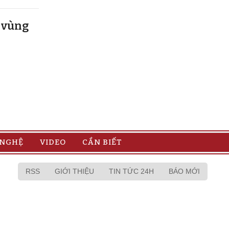
u vùng
 NGHỆ
VIDEO
CẦN BIẾT
RSS
GIỚI THIỆU
TIN TỨC 24H
BÁO MỚI