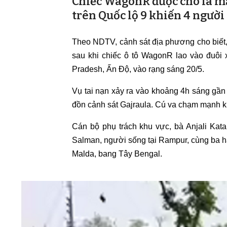
Chiếc WagonR được cho là mất 
trên Quốc lộ 9 khiến 4 người
Theo NDTV, cảnh sát địa phương cho biết, 
sau khi chiếc ô tô WagonR lao vào đuôi 
Pradesh, Ấn Độ, vào rạng sáng 20/5.
Vụ tai nạn xảy ra vào khoảng 4h sáng gần 
đồn cảnh sát Gajraula. Cú va chạm mạnh kh
Cán bộ phụ trách khu vực, bà Anjali Kat
Salman, người sống tại Rampur, cùng ba 
Malda, bang Tây Bengal.