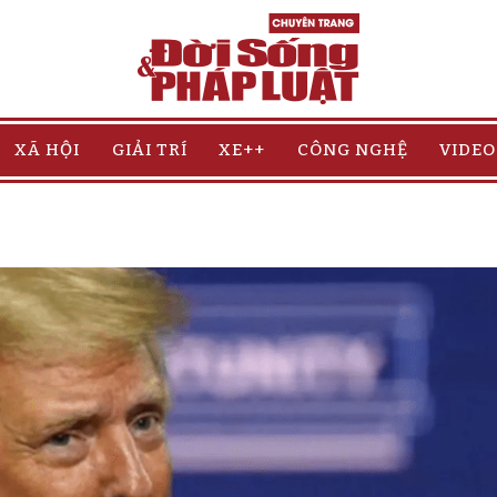
XÃ HỘI
GIẢI TRÍ
XE++
CÔNG NGHỆ
VIDEO