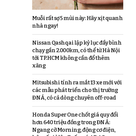
Muỗi rất sợ 5 mùi này: Hãy xịt quanh
nhà ngay!
Nissan Qashqai lập kỷ lục đầy bình
chạy gần 2.000km, có thể từ Hà Nội
tới TP.HCM không cần đổ thêm
xăng
Mitsubishi tính ra mắt 13 xe mới với
các mẫu phát triển cho thị trường
ĐNÁ, có cả dòng chuyên off-road
Honda Super One chốt giá quy đổi
hơn 640 triệu đồng trong ĐNÁ:
Ngang cỡ Morning, động cơ điện,