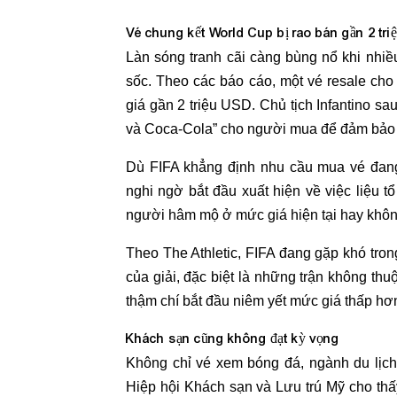
Vé chung kết World Cup bị rao bán gần 2 tr
Làn sóng tranh cãi càng bùng nổ khi nhiều
sốc. Theo các báo cáo, một vé resale cho 
giá gần 2 triệu USD. Chủ tịch Infantino sa
và Coca-Cola” cho người mua để đảm bảo họ
Dù FIFA khẳng định nhu cầu mua vé đang 
nghi ngờ bắt đầu xuất hiện về việc liệu 
người hâm mộ ở mức giá hiện tại hay khôn
Theo The Athletic, FIFA đang gặp khó tron
của giải, đặc biệt là những trận không thu
thậm chí bắt đầu niêm yết mức giá thấp hơn
Khách sạn cũng không đạt kỳ vọng
Không chỉ vé xem bóng đá, ngành du lịch 
Hiệp hội Khách sạn và Lưu trú Mỹ cho th