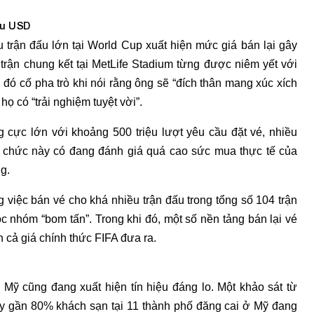
iệu USD
 trận đấu lớn tại World Cup xuất hiện mức giá bán lại gây
trận chung kết tại
MetLife Stadium
từng được niêm yết với
u đó cố pha trò khi nói rằng ông sẽ “đích thân mang xúc xích
 có “trải nghiệm tuyệt vời”.
cực lớn với khoảng 500 triệu lượt yêu cầu đặt vé, nhiều
tổ chức này có đang đánh giá quá cao sức mua thực tế của
g.
g việc bán vé cho khá nhiều trận đấu trong tổng số 104 trận
ộc nhóm “bom tấn”. Trong khi đó, một số nền tảng bán lại vé
 cả giá chính thức FIFA đưa ra.
Mỹ cũng đang xuất hiện tín hiệu đáng lo. Một khảo sát từ
ấy gần 80% khách sạn tại 11 thành phố đăng cai ở Mỹ đang