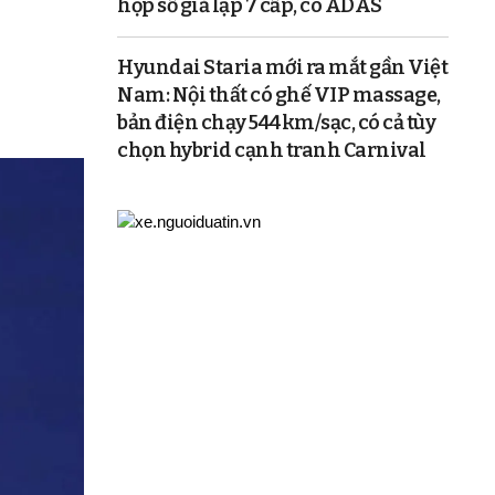
hộp số giả lập 7 cấp, có ADAS
Hyundai Staria mới ra mắt gần Việt
Nam: Nội thất có ghế VIP massage,
bản điện chạy 544km/sạc, có cả tùy
chọn hybrid cạnh tranh Carnival